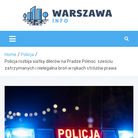
Skip
to
content
Wars
Home
Policja
Policja rozbija siatkę dilerów na Pradze Północ: sześciu
zatrzymanych i nielegalna broń w rękach stróżów prawa