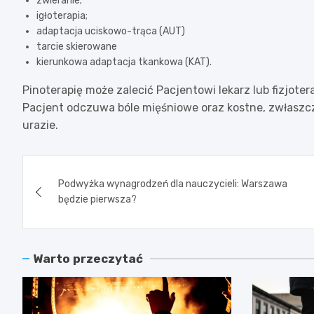
zwieranie;
igłoterapia;
adaptacja uciskowo-trąca (AUT)
tarcie skierowane
kierunkowa adaptacja tkankowa (KAT).
Pinoterapię może zalecić Pacjentowi lekarz lub fizjote
Pacjent odczuwa bóle mięśniowe oraz kostne, zwłaszcz
urazie.
Nawigacja
Podwyżka wynagrodzeń dla nauczycieli: Warszawa
wpisu
będzie pierwsza?
Warto przeczytać