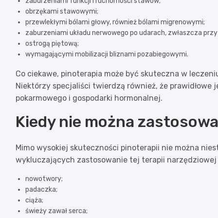
zaburzeniami funkcji i ruchomości stawów;
obrzękami stawowymi;
przewlekłymi bólami głowy, również bólami migrenowymi;
zaburzeniami układu nerwowego po udarach, zwłaszcza przy 
ostrogą piętową;
wymagającymi mobilizacji bliznami pozabiegowymi.
Co ciekawe, pinoterapia może być skuteczna w lecze
Niektórzy specjaliści twierdzą również, że prawidłowe
pokarmowego i gospodarki hormonalnej.
Kiedy nie można zastosowa
Mimo wysokiej skuteczności pinoterapii nie można nie
wykluczających zastosowanie tej terapii narzędziowej 
nowotwory;
padaczka;
ciąża;
świeży zawał serca;