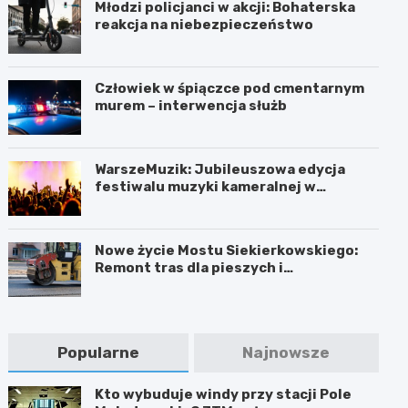
Młodzi policjanci w akcji: Bohaterska
reakcja na niebezpieczeństwo
Człowiek w śpiączce pod cmentarnym
murem – interwencja służb
WarszeMuzik: Jubileuszowa edycja
festiwalu muzyki kameralnej w
Warszawie
Nowe życie Mostu Siekierkowskiego:
Remont tras dla pieszych i
rowerzystów
Popularne
Najnowsze
Kto wybuduje windy przy stacji Pole