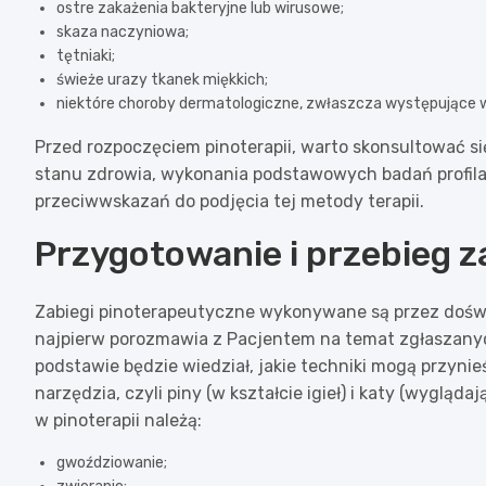
ostre zakażenia bakteryjne lub wirusowe;
skaza naczyniowa;
tętniaki;
świeże urazy tkanek miękkich;
niektóre choroby dermatologiczne, zwłaszcza występujące w 
Przed rozpoczęciem pinoterapii, warto skonsultować s
stanu zdrowia, wykonania podstawowych badań profil
przeciwwskazań do podjęcia tej metody terapii.
Przygotowanie i przebieg z
Zabiegi pinoterapeutyczne wykonywane są przez doświ
najpierw porozmawia z Pacjentem na temat zgłaszanych
podstawie będzie wiedział, jakie techniki mogą przynieś
narzędzia, czyli piny (w kształcie igieł) i katy (wygląd
w pinoterapii należą:
gwoździowanie;