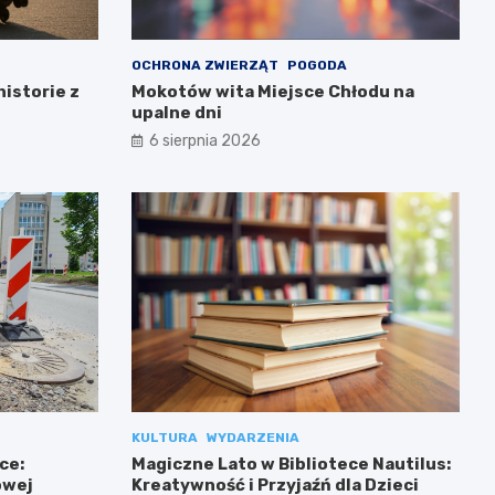
OCHRONA ZWIERZĄT
POGODA
historie z
Mokotów wita Miejsce Chłodu na
upalne dni
6 sierpnia 2026
KULTURA
WYDARZENIA
ce:
Magiczne Lato w Bibliotece Nautilus:
owej
Kreatywność i Przyjaźń dla Dzieci