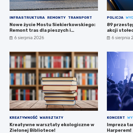
INFRASTRUKTURA
REMONTY
TRANSPORT
POLICJA
WY
Nowe życie Mostu Siekierkowskiego:
89 przestę
Remont tras dla pieszych i
akcji stołec
rowerzystów
6 sierpnia 2026
6 sierpnia
KREATYWNOŚĆ
WARSZTATY
KONCERT
WY
Kreatywne warsztaty ekologiczne w
Impreza ta
Zielonej Bibliotece!
Harperem!