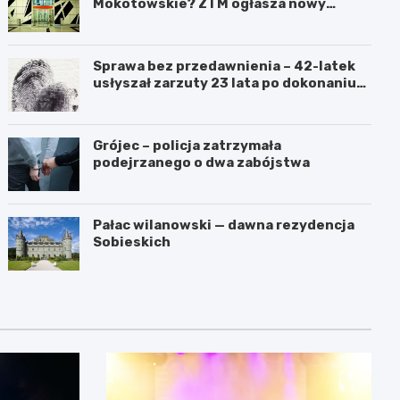
Mokotowskie? ZTM ogłasza nowy
przetarg
Sprawa bez przedawnienia – 42-latek
usłyszał zarzuty 23 lata po dokonaniu
przestępstwa
Grójec – policja zatrzymała
podejrzanego o dwa zabójstwa
Pałac wilanowski — dawna rezydencja
Sobieskich