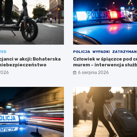
ZED
POLICJA
WYPADKI
ZATRZYMAN
cjanci w akcji: Bohaterska
Człowiek w śpiączce pod 
 niebezpieczeństwo
murem – interwencja służ
 2026
6 sierpnia 2026