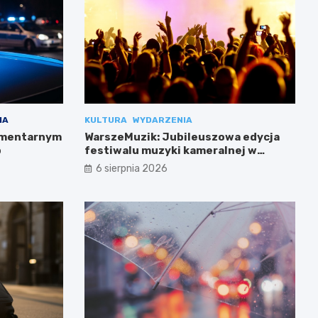
IA
KULTURA
WYDARZENIA
cmentarnym
WarszeMuzik: Jubileuszowa edycja
b
festiwalu muzyki kameralnej w
Warszawie
6 sierpnia 2026