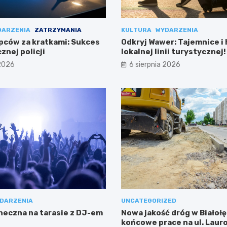
DARZENIA
ZATRZYMANIA
KULTURA
WYDARZENIA
pców za kratkami: Sukces
Odkryj Wawer: Tajemnice i 
znej policji
lokalnej linii turystycznej!
 2026
6 sierpnia 2026
DARZENIA
UNCATEGORIZED
neczna na tarasie z DJ-em
Nowa jakość dróg w Białołę
końcowe prace na ul. Laur