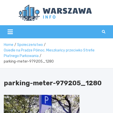
Skip
to
content
Wars
Home
Społeczeństwo
Osiedle na Pradze Północ. Mieszkańcy przeciwko Strefie
Płatnego Parkowania
parking-meter-979205_1280
parking-meter-979205_1280