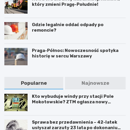
który zmieni Pragę-Południe!
Gdzie legalnie oddać odpady po
remoncie?
Praga-Północ: Nowoczesność spotyka
historię w sercu Warszawy
Popularne
Najnowsze
Kto wybuduje windy przy stacji Pole
Mokotowskie? ZTM ogłasza nowy
przetarg
Sprawa bez przedawnienia – 42-latek
usłyszał zarzuty 23 lata po dokonaniu