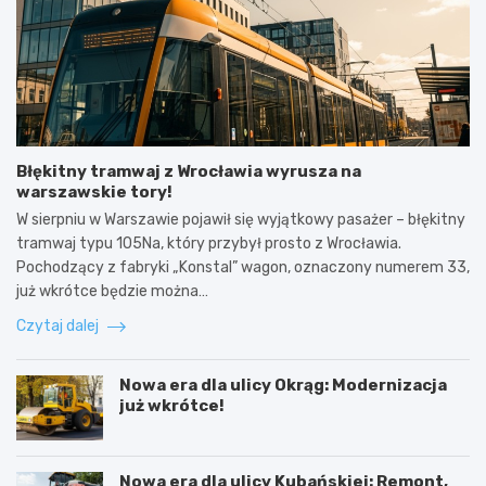
Błękitny tramwaj z Wrocławia wyrusza na
warszawskie tory!
W sierpniu w Warszawie pojawił się wyjątkowy pasażer – błękitny
tramwaj typu 105Na, który przybył prosto z Wrocławia.
Pochodzący z fabryki „Konstal” wagon, oznaczony numerem 33,
już wkrótce będzie można…
Czytaj dalej
Nowa era dla ulicy Okrąg: Modernizacja
już wkrótce!
Nowa era dla ulicy Kubańskiej: Remont,