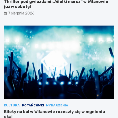
Thriller pod gwiazdami: „Wielki marsz” w Wilanowie
już w sobotę!
7 sierpnia 2026
KULTURA
POTAŃCÓWKI
WYDARZENIA
Bilety na bal w Wilanowie rozeszły się w mgnieniu
oka!