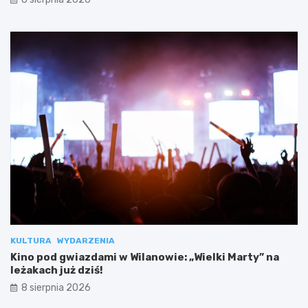
KULTURA
WYDARZENIA
Kino pod gwiazdami w Wilanowie: „Wielki Marty” na
leżakach już dziś!
8 sierpnia 2026