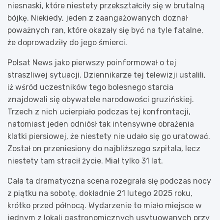
niesnaski, które niestety przekształciły się w brutalną
bójkę. Niekiedy, jeden z zaangażowanych doznał
poważnych ran, które okazały się być na tyle fatalne,
że doprowadziły do jego śmierci.
Polsat News jako pierwszy poinformował o tej
straszliwej sytuacji. Dziennikarze tej telewizji ustalili,
iż wśród uczestników tego bolesnego starcia
znajdowali się obywatele narodowości gruzińskiej.
Trzech z nich ucierpiało podczas tej konfrontacji,
natomiast jeden odniósł tak intensywne obrażenia
klatki piersiowej, że niestety nie udało się go uratować.
Został on przeniesiony do najbliższego szpitala, lecz
niestety tam stracił życie. Miał tylko 31 lat.
Cała ta dramatyczna scena rozegrała się podczas nocy
z piątku na sobotę, dokładnie 21 lutego 2025 roku,
krótko przed północą. Wydarzenie to miało miejsce w
jednym z lokali gastronomicznych usytuowanych przy