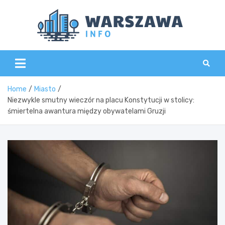
Skip
to
content
Wars
Home
Miasto
Niezwykle smutny wieczór na placu Konstytucji w stolicy:
śmiertelna awantura między obywatelami Gruzji