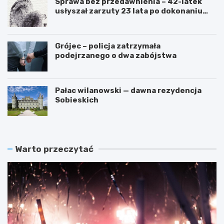
Sprawa bez przedawnienia – 42-latek
usłyszał zarzuty 23 lata po dokonaniu
przestępstwa
Grójec – policja zatrzymała
podejrzanego o dwa zabójstwa
Pałac wilanowski — dawna rezydencja
Sobieskich
Warto przeczytać