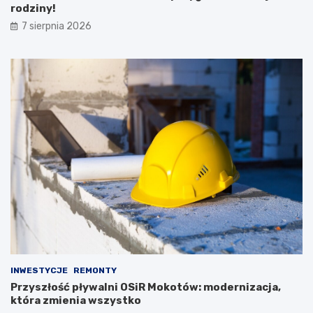
rodziny!
7 sierpnia 2026
INWESTYCJE
REMONTY
Przyszłość pływalni OSiR Mokotów: modernizacja,
która zmienia wszystko