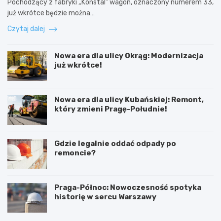
Pochodzący z fabryki „Konstal” wagon, oznaczony numerem 33,
już wkrótce będzie można…
Czytaj dalej
Nowa era dla ulicy Okrąg: Modernizacja
już wkrótce!
Nowa era dla ulicy Kubańskiej: Remont,
który zmieni Pragę-Południe!
Gdzie legalnie oddać odpady po
remoncie?
Praga-Północ: Nowoczesność spotyka
historię w sercu Warszawy