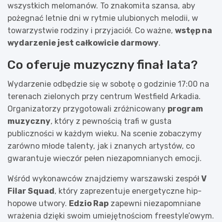
wszystkich melomanów. To znakomita szansa, aby
pożegnać letnie dni w rytmie ulubionych melodii, w
towarzystwie rodziny i przyjaciół. Co ważne,
wstęp na
wydarzenie jest całkowicie darmowy
.
Co oferuje muzyczny finał lata?
Wydarzenie odbędzie się w sobotę o godzinie 17:00 na
terenach zielonych przy centrum Westfield Arkadia.
Organizatorzy przygotowali zróżnicowany
program
muzyczny
, który z pewnością trafi w gusta
publiczności w każdym wieku. Na scenie zobaczymy
zarówno młode talenty, jak i znanych artystów, co
gwarantuje wieczór pełen niezapomnianych emocji.
Wśród wykonawców znajdziemy warszawski zespół
V
Filar Squad
, który zaprezentuje energetyczne hip-
hopowe utwory.
Edzio Rap
zapewni niezapomniane
wrażenia dzięki swoim umiejętnościom freestyle’owym.