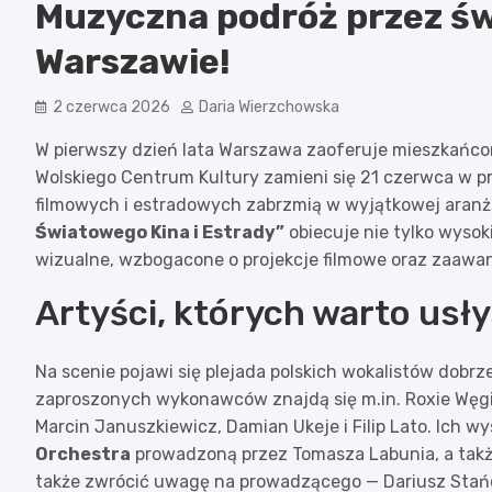
Muzyczna podróż przez św
Warszawie!
2 czerwca 2026
Daria Wierzchowska
W pierwszy dzień lata Warszawa zaoferuje mieszkańco
Wolskiego Centrum Kultury zamieni się 21 czerwca w p
filmowych i estradowych zabrzmią w wyjątkowej aranż
Światowego Kina i Estrady”
obiecuje nie tylko wysok
wizualne, wzbogacone o projekcje filmowe oraz zaawa
Artyści, których warto usł
Na scenie pojawi się plejada polskich wokalistów dobrz
zaproszonych wykonawców znajdą się m.in. Roxie Węgiel
Marcin Januszkiewicz, Damian Ukeje i Filip Lato. Ich 
Orchestra
prowadzoną przez Tomasza Labunia, a także
także zwrócić uwagę na prowadzącego — Dariusz Stańcz