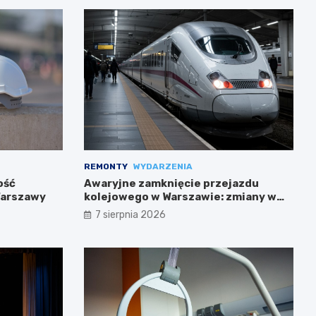
REMONTY
WYDARZENIA
ość
Awaryjne zamknięcie przejazdu
Warszawy
kolejowego w Warszawie: zmiany w
trasach mieszkańców
7 sierpnia 2026