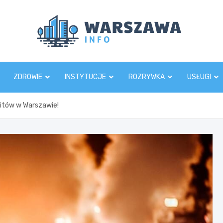
Wars
ZDROWIE
INSTYTUCJE
ROZRYWKA
USŁUGI
itów w Warszawie!