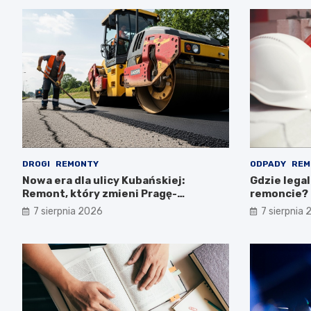
DROGI
REMONTY
ODPADY
REM
Nowa era dla ulicy Kubańskiej:
Gdzie lega
Remont, który zmieni Pragę-
remoncie?
Południe!
7 sierpnia 2026
7 sierpnia