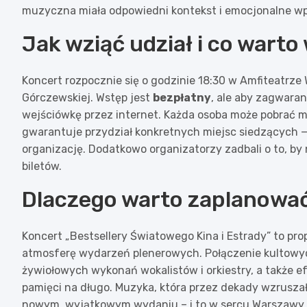
muzyczna miała odpowiedni kontekst i emocjonalne w
Jak wziąć udział i co warto
Koncert rozpocznie się o godzinie 18:30 w Amfiteatrze W
Górczewskiej. Wstęp jest
bezpłatny
, ale aby zagwara
wejściówkę przez internet. Każda osoba może pobrać m
gwarantuje przydział konkretnych miejsc siedzących — 
organizację. Dodatkowo organizatorzy zadbali o to, by 
biletów.
Dlaczego warto zaplanować
Koncert „Bestsellery Światowego Kina i Estrady” to prop
atmosferę wydarzeń plenerowych. Połączenie kultowyc
żywiołowych wykonań wokalistów i orkiestry, a także e
pamięci na długo. Muzyka, która przez dekady wzruszał
nowym, wyjątkowym wydaniu – i to w sercu Warszawy.