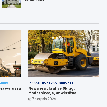
Sobieskich
ZENIA
INFRASTRUKTURA
REMONTY
wia wyrusza
Nowa era dla ulicy Okrąg:
Modernizacja już wkrótce!
7 sierpnia 2026