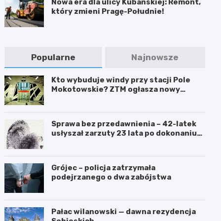
Nowa era dla ulicy Kubańskiej: Remont,
który zmieni Pragę-Południe!
Popularne
Najnowsze
Kto wybuduje windy przy stacji Pole
Mokotowskie? ZTM ogłasza nowy
przetarg
Sprawa bez przedawnienia – 42-latek
usłyszał zarzuty 23 lata po dokonaniu
przestępstwa
Grójec – policja zatrzymała
podejrzanego o dwa zabójstwa
Pałac wilanowski — dawna rezydencja