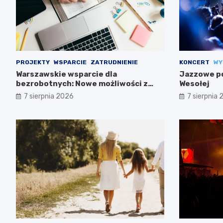
PROJEKTY
WSPARCIE
ZATRUDNIENIE
KONCERT
WY
Warszawskie wsparcie dla
Jazzowe po
bezrobotnych: Nowe możliwości z
Wesołej
projektem FEM III
7 sierpnia 2026
7 sierpnia