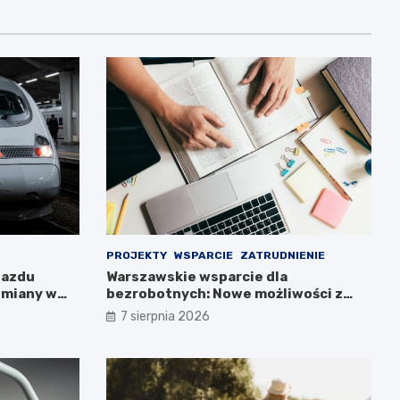
PROJEKTY
WSPARCIE
ZATRUDNIENIE
jazdu
Warszawskie wsparcie dla
zmiany w
bezrobotnych: Nowe możliwości z
projektem FEM III
7 sierpnia 2026