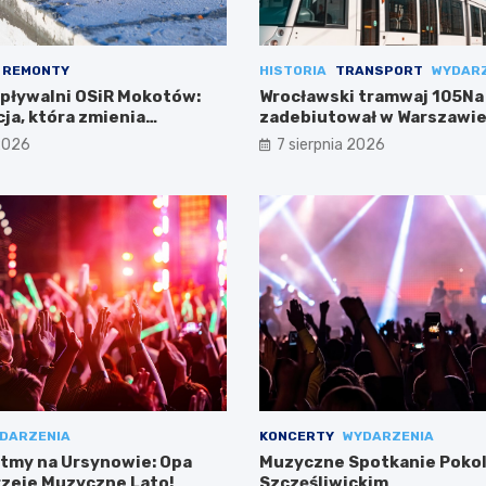
REMONTY
HISTORIA
TRANSPORT
WYDAR
 pływalni OSiR Mokotów:
Wrocławski tramwaj 105Na
ja, która zmienia
zadebiutował w Warszawie
 2026
7 sierpnia 2026
DARZENIA
KONCERTY
WYDARZENIA
tmy na Ursynowie: Opa
Muzyczne Spotkanie Pokol
zeje Muzyczne Lato!
Szczęśliwickim