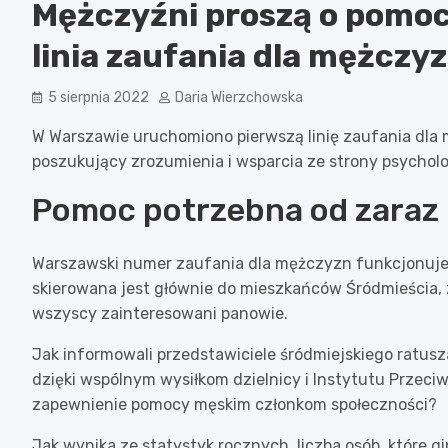
Mężczyźni proszą o pomoc
linia zaufania dla mężczy
5 sierpnia 2022
Daria Wierzchowska
W Warszawie uruchomiono pierwszą linię zaufania dl
poszukujący zrozumienia i wsparcia ze strony psychol
Pomoc potrzebna od zaraz
Warszawski numer zaufania dla mężczyzn funkcjonuje 
skierowana jest głównie do mieszkańców Śródmieścia,
wszyscy zainteresowani panowie.
Jak informowali przedstawiciele śródmiejskiego ratusz
dzięki wspólnym wysiłkom dzielnicy i Instytutu Przeci
zapewnienie pomocy męskim członkom społeczności?
Jak wynika ze statystyk rocznych, liczba osób, które gi