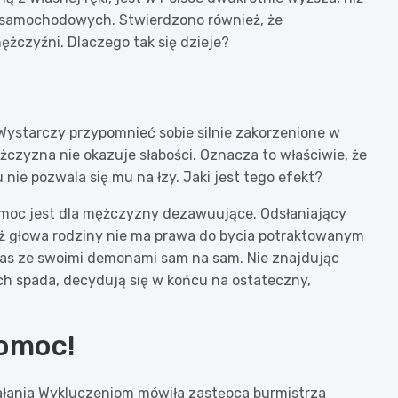
 samochodowych. Stwierdzono również, że
żczyźni. Dlaczego tak się dzieje?
Wystarczy przypomnieć sobie silnie zakorzenione w
czyzna nie okazuje słabości. Oznacza to właściwie, że
ie pozwala się mu na łzy. Jaki jest tego efekt?
pomoc jest dla mężczyzny dezawuujące. Odsłaniający
już głowa rodziny nie ma prawa do bycia potraktowanym
as ze swoimi demonami sam na sam. Nie znajdując
ch spada, decydują się w końcu na ostateczny,
pomoc!
iałania Wykluczeniom mówiła zastępca burmistrza