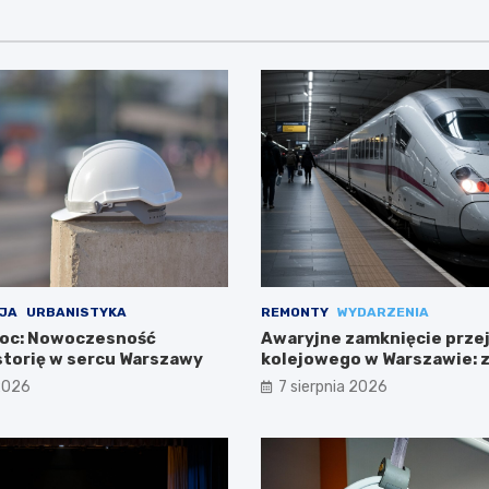
JA
URBANISTYKA
REMONTY
WYDARZENIA
noc: Nowoczesność
Awaryjne zamknięcie prze
storię w sercu Warszawy
kolejowego w Warszawie: 
trasach mieszkańców
 2026
7 sierpnia 2026