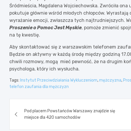
Śródmieścia, Magdalena Wojciechowska. Zwróciła ona u
pokutuje głównie wśród młodych chłopców. Wyrastają o
wyrażanie emocji, zwłaszcza tych najtrudniejszych. Woj
Proszenie o Pomoc Jest Męskie
, pomoże zmienić spoj
na tę kwestię.
Aby skontaktować się z warszawskim telefonem zaufa
Będzie on aktywny w każdą środę między godziną 17.00
chwili rozmowy, mogą mieć pewność, że na drugim końc
psychologa, który ich wysłucha.
Tags:
Instytut Przeciwdziałania Wykluczeniom
,
mężczyzna
,
Pro
telefon zaufania dla mężczyzn
Nawigacja
Pod placem Powstańców Warszawy znajdzie się
wpisu
miejsce dla 420 samochodów