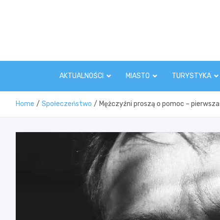
Skip
to
content
AKTUALNOŚCI
MIASTO
TURYSTYKA
Home
Społeczeństwo
Mężczyźni proszą o pomoc – pierwsza 