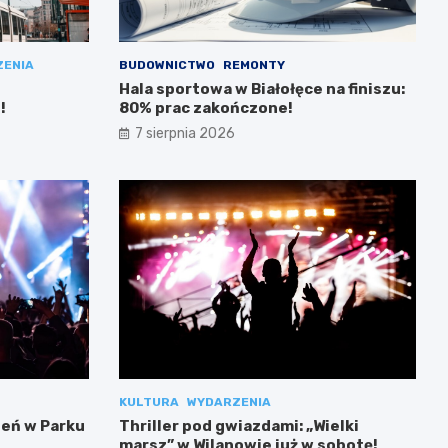
ZENIA
BUDOWNICTWO
REMONTY
Hala sportowa w Białołęce na finiszu:
!
80% prac zakończone!
7 sierpnia 2026
KULTURA
WYDARZENIA
eń w Parku
Thriller pod gwiazdami: „Wielki
marsz” w Wilanowie już w sobotę!