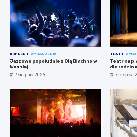
KONCERT
WYDARZENIA
TEATR
WYDA
Jazzowe popołudnie z Olą Błachno w
Teatr na pl
Wesołej
dla rodzin
7 sierpnia 2026
7 sierpnia