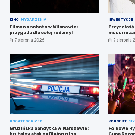
KINO
WYDARZENIA
INWESTYCJE
Filmowa sobota w Wilanowie:
Przyszłość
przygoda dla całej rodziny!
modernizac
wszystko
7 sierpnia 2026
7 sierpnia
UNCATEGORIZED
KONCERT
WY
Gruzińska bandytka w Warszawie:
Folkowe Ry
brutalny atak na Białorusina
Cupa Rozgr