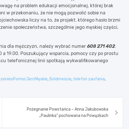
wagę na problem edukacji emocjonalnej, której brak
ni w przekonaniu, że nie mogą pozwolić sobie na
ciechowska liczy na to, że projekt, którego hasło brzmi
rzenie społeczeństwa, szczególnie jego męskiej części,
nia dla mężczyzn, należy wybrać numer
608 271 402
.
 a 19.00. Poszukujący wsparcia, pomocy czy po prostu
u telefonicznej linii spotkają wykwalifikowanego
szenieoPomocJestMęskie
,
Śródmeście
,
telefon zaufania
,
Pożegnanie Powstańca – Anna Jakubowska
„Paulinka” pochowana na Powązkach