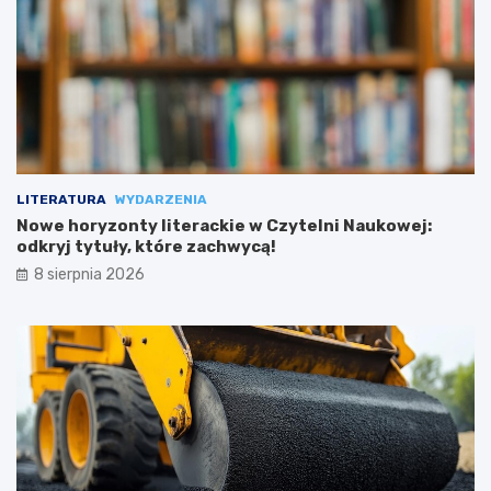
LITERATURA
WYDARZENIA
Nowe horyzonty literackie w Czytelni Naukowej:
odkryj tytuły, które zachwycą!
8 sierpnia 2026