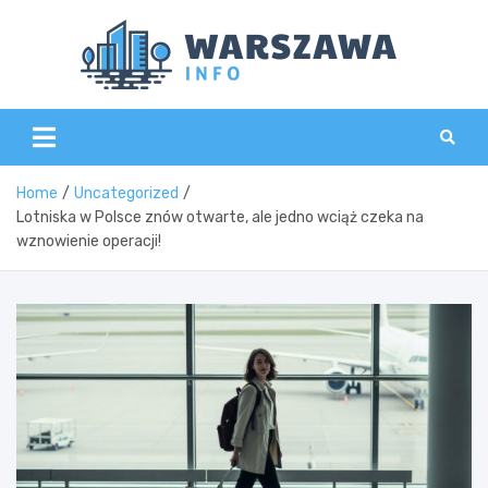
Skip
to
content
Wars
Home
Uncategorized
Lotniska w Polsce znów otwarte, ale jedno wciąż czeka na
wznowienie operacji!