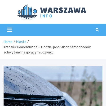
Skip
to
content
Wars
Home
Miasto
Kradzież udaremniona – złodziej japońskich samochodów
schwytany na gorącym uczynku