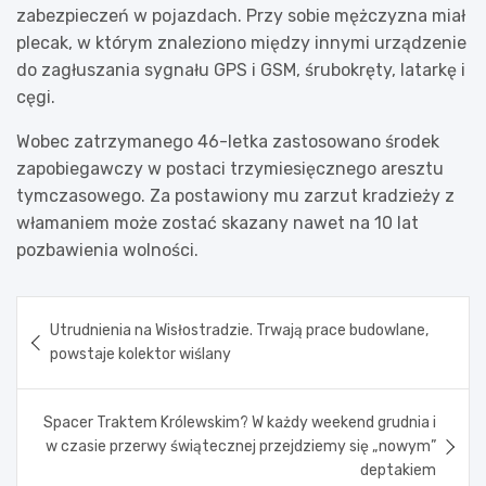
zabezpieczeń w pojazdach. Przy sobie mężczyzna miał
plecak, w którym znaleziono między innymi urządzenie
do zagłuszania sygnału GPS i GSM, śrubokręty, latarkę i
cęgi.
Wobec zatrzymanego 46-letka zastosowano środek
zapobiegawczy w postaci trzymiesięcznego aresztu
tymczasowego. Za postawiony mu zarzut kradzieży z
włamaniem może zostać skazany nawet na 10 lat
pozbawienia wolności.
Nawigacja
Utrudnienia na Wisłostradzie. Trwają prace budowlane,
wpisu
powstaje kolektor wiślany
Spacer Traktem Królewskim? W każdy weekend grudnia i
w czasie przerwy świątecznej przejdziemy się „nowym”
deptakiem