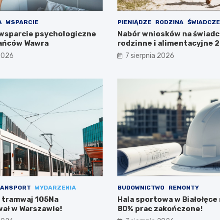
A
WSPARCIE
PIENIĄDZE
RODZINA
ŚWIADCZE
wsparcie psychologiczne
Nabór wniosków na świadc
kańców Wawra
rodzinne i alimentacyjne
już w lipcu!
 2026
7 sierpnia 2026
ANSPORT
WYDARZENIA
BUDOWNICTWO
REMONTY
 tramwaj 105Na
Hala sportowa w Białołęce n
ał w Warszawie!
80% prac zakończone!