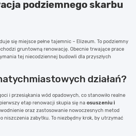
wacja podziemnego skarbu
uje się miejsce pełne tajemnic – Elizeum. To podziemny
przechodzi gruntowną renowację. Obecnie trwające prace
ymania tej niecodziennej budowli dla przyszłych
natychmiastowych działań?
oci i przesiąkania wód opadowych, co stanowiło realne
pierwszy etap renowacji skupia się na
osuszeniu i
dwodnienie oraz zastosowanie nowoczesnych metod
 niszczenia zabytku. To niezbędny krok, by utrzymać