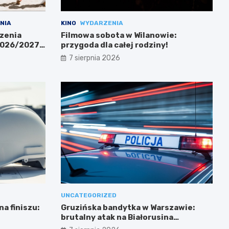
NIA
KINO
WYDARZENIA
zenia
Filmowa sobota w Wilanowie:
 2026/2027
przygoda dla całej rodziny!
7 sierpnia 2026
UNCATEGORIZED
a finiszu:
Gruzińska bandytka w Warszawie:
brutalny atak na Białorusina
zakończony aresztowaniem