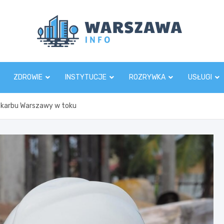
Wars
ZDROWIE
INSTYTUCJE
ROZRYWKA
USŁUGI
skarbu Warszawy w toku