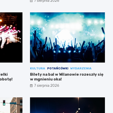
7 sierpnia 2026
KULTURA
POTAŃCÓWKI
WYDARZENIA
ielki
Bilety na bal w Wilanowie rozeszły się
sobotę!
w mgnieniu oka!
7 sierpnia 2026