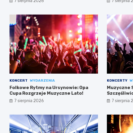
7 sierpnia 2026
7 sierpnia
KONCERT
WYDARZENIA
KONCERTY
W
Folkowe Rytmy na Ursynowie: Opa
Muzyczne S
Cupa Rozgrzeje Muzyczne Lato!
Szczęśliwi
7 sierpnia 2026
7 sierpnia