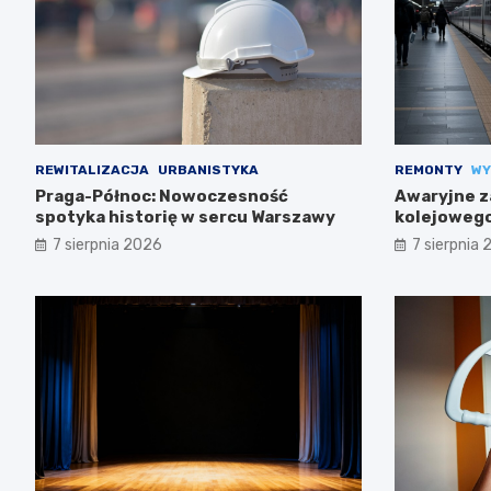
REWITALIZACJA
URBANISTYKA
REMONTY
WY
Praga-Północ: Nowoczesność
Awaryjne z
spotyka historię w sercu Warszawy
kolejowego
trasach m
7 sierpnia 2026
7 sierpnia