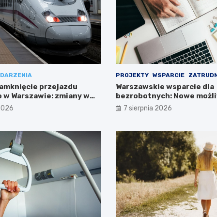
DARZENIA
PROJEKTY
WSPARCIE
ZATRUDN
amknięcie przejazdu
Warszawskie wsparcie dla
 w Warszawie: zmiany w
bezrobotnych: Nowe możli
ieszkańców
projektem FEM III
 2026
7 sierpnia 2026