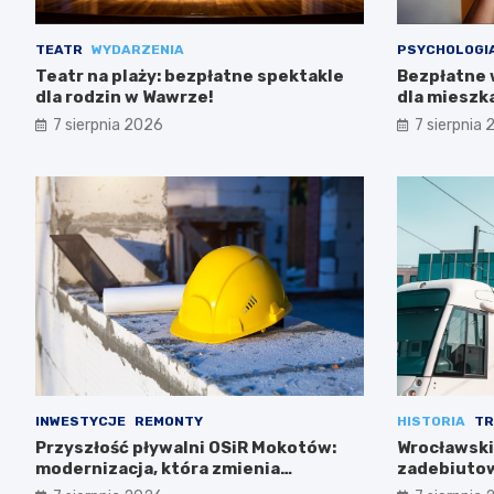
TEATR
WYDARZENIA
PSYCHOLOGI
Teatr na plaży: bezpłatne spektakle
Bezpłatne 
dla rodzin w Wawrze!
dla miesz
7 sierpnia 2026
7 sierpnia
INWESTYCJE
REMONTY
HISTORIA
TR
Przyszłość pływalni OSiR Mokotów:
Wrocławski
modernizacja, która zmienia
zadebiutow
wszystko