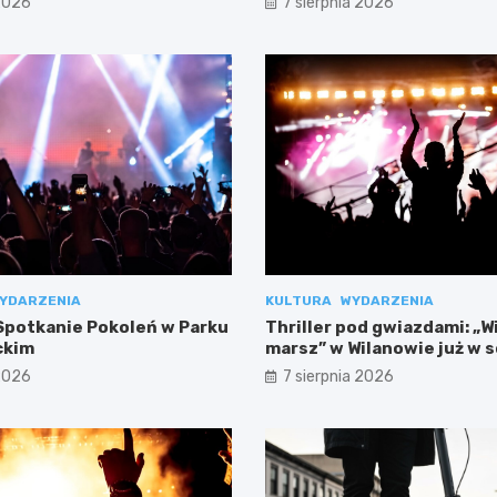
 2026
7 sierpnia 2026
YDARZENIA
KULTURA
WYDARZENIA
potkanie Pokoleń w Parku
Thriller pod gwiazdami: „W
ckim
marsz” w Wilanowie już w 
 2026
7 sierpnia 2026