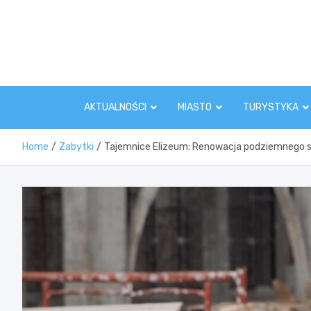
Skip
to
content
AKTUALNOŚCI
MIASTO
TURYSTYKA
Home
Zabytki
Tajemnice Elizeum: Renowacja podziemnego 