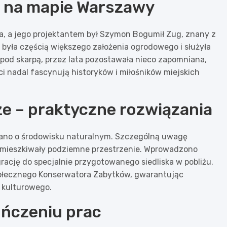
m na mapie Warszawy
ta, a jego projektantem był Szymon Bogumił Zug, znany z
a była częścią większego założenia ogrodowego i służyła
pod skarpą, przez lata pozostawała nieco zapomniana,
ci nadal fascynują historyków i miłośników miejskich
ze – praktyczne rozwiązania
iano o środowisku naturalnym. Szczególną uwagę
 zamieszkiwały podziemne przestrzenie. Wprowadzono
ację do specjalnie przygotowanego siedliska w pobliżu.
ołecznego Konserwatora Zabytków, gwarantując
 kulturowego.
ńczeniu prac