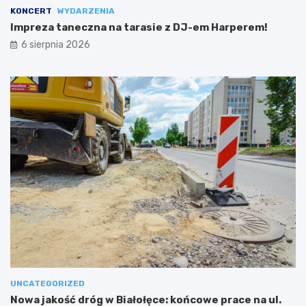
KONCERT
WYDARZENIA
Impreza taneczna na tarasie z DJ-em Harperem!
6 sierpnia 2026
UNCATEGORIZED
Nowa jakość dróg w Białołęce: końcowe prace na ul.