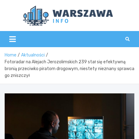
Skip
to
content
Wars
Home
Aktualności
Fotoradar na Alejach Jerozolimskich 239 stał się efektywną
bronią przeciwko piratom drogowym, niestety nieznany sprawca
go zniszczył