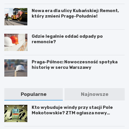
Nowa era dla ulicy Kubańskiej: Remont,
który zmieni Pragę-Południe!
Gdzie legalnie oddać odpady po
remoncie?
Praga-Północ: Nowoczesność spotyka
historię w sercu Warszawy
Popularne
Najnowsze
Kto wybuduje windy przy stacji Pole
Mokotowskie? ZTM ogłasza nowy
przetarg