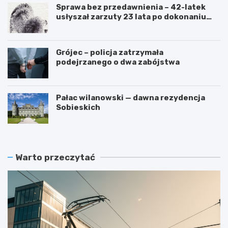
Sprawa bez przedawnienia – 42-latek
usłyszał zarzuty 23 lata po dokonaniu
przestępstwa
Grójec – policja zatrzymała
podejrzanego o dwa zabójstwa
Pałac wilanowski — dawna rezydencja
Sobieskich
Warto przeczytać