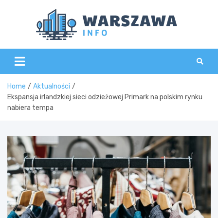
Skip
to
content
Wars
Home
Aktualności
Ekspansja irlandzkiej sieci odzieżowej Primark na polskim rynku
nabiera tempa