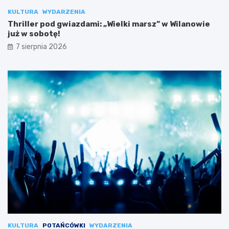
KULTURA
WYDARZENIA
Thriller pod gwiazdami: „Wielki marsz” w Wilanowie
już w sobotę!
7 sierpnia 2026
KULTURA
POTAŃCÓWKI
WYDARZENIA