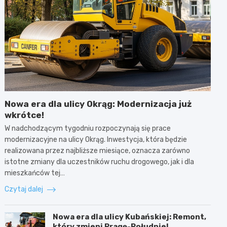
Nowa era dla ulicy Okrąg: Modernizacja już
wkrótce!
W nadchodzącym tygodniu rozpoczynają się prace
modernizacyjne na ulicy Okrąg. Inwestycja, która będzie
realizowana przez najbliższe miesiące, oznacza zarówno
istotne zmiany dla uczestników ruchu drogowego, jak i dla
mieszkańców tej…
Czytaj dalej
Nowa era dla ulicy Kubańskiej: Remont,
który zmieni Pragę-Południe!