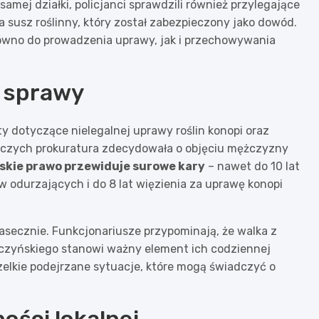
ej działki, policjanci sprawdzili również przylegające
a susz roślinny, który został zabezpieczony jako dowód.
równo do prowadzenia uprawy, jak i przechowywania
g sprawy
 dotyczące nielegalnej uprawy roślin konopi oraz
edczych prokuratura zdecydowała o objęciu mężczyzny
skie prawo przewiduje surowe kary
– nawet do 10 lat
w odurzających i do 8 lat więzienia za uprawę konopi
secznie. Funkcjonariusze przypominają, że walka z
eczyńskiego stanowi ważny element ich codziennej
zelkie podejrzane sytuacje, które mogą świadczyć o