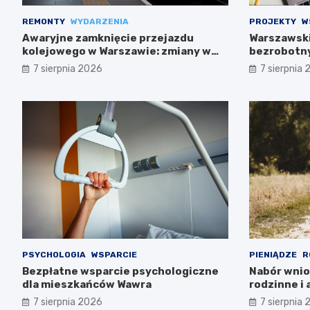
REMONTY
WYDARZENIA
PROJEKTY
W
Awaryjne zamknięcie przejazdu
Warszawski
kolejowego w Warszawie: zmiany w
bezrobotny
trasach mieszkańców
projektem F
7 sierpnia 2026
7 sierpnia
PSYCHOLOGIA
WSPARCIE
PIENIĄDZE
R
Bezpłatne wsparcie psychologiczne
Nabór wnio
dla mieszkańców Wawra
rodzinne i
już w lipcu!
7 sierpnia 2026
7 sierpnia