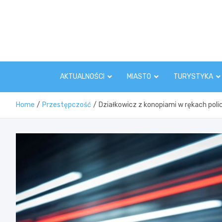
Skip
to
content
AKTUALNOŚCI
MIASTO
TURYSTYKA
Home
Przestępczość
Działkowicz z konopiami w rękach poli