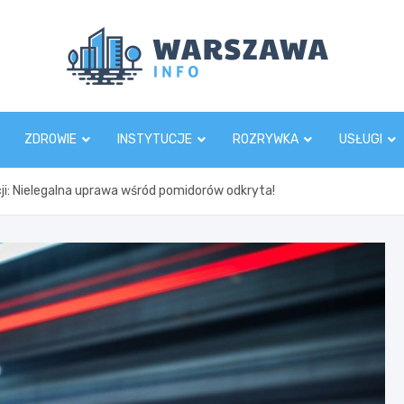
Wars
ZDROWIE
INSTYTUCJE
ROZRYWKA
USŁUGI
cji: Nielegalna uprawa wśród pomidorów odkryta!