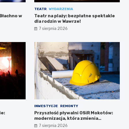
TEATR
WYDARZENIA
 Błachno w
Teatr na plaży: bezpłatne spektakle
dla rodzin w Wawrze!
7 sierpnia 2026
INWESTYCJE
REMONTY
ie:
Przyszłość pływalni OSiR Mokotów:
!
modernizacja, która zmienia
wszystko
7 sierpnia 2026