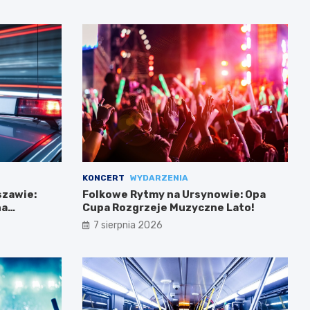
KONCERT
WYDARZENIA
szawie:
Folkowe Rytmy na Ursynowie: Opa
na
Cupa Rozgrzeje Muzyczne Lato!
em
7 sierpnia 2026