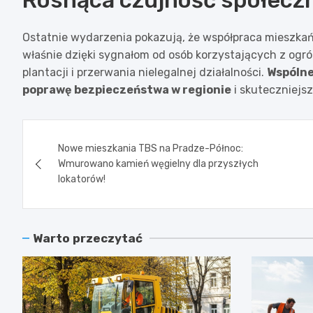
Rosnąca czujność społeczn
Ostatnie wydarzenia pokazują, że współpraca mieszkańc
właśnie dzięki sygnałom od osób korzystających z ogr
plantacji i przerwania nielegalnej działalności.
Wspólne
poprawę bezpieczeństwa w regionie
i skuteczniejs
Nawigacja
Nowe mieszkania TBS na Pradze-Północ:
wpisu
Wmurowano kamień węgielny dla przyszłych
lokatorów!
Warto przeczytać