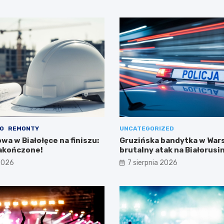
O
REMONTY
UNCATEGORIZED
wa w Białołęce na finiszu:
Gruzińska bandytka w War
akończone!
brutalny atak na Białorusi
zakończony aresztowani
 2026
7 sierpnia 2026