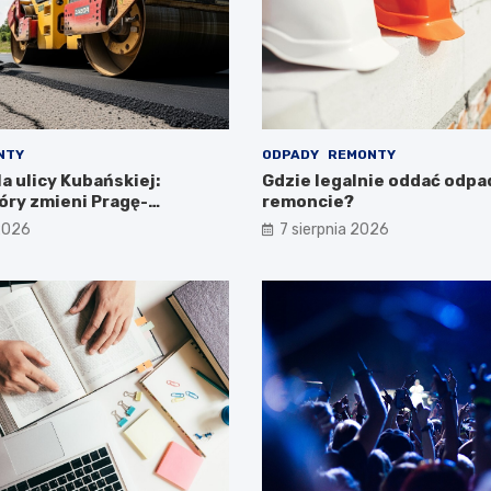
NTY
ODPADY
REMONTY
a ulicy Kubańskiej:
Gdzie legalnie oddać odpa
óry zmieni Pragę-
remoncie?
 2026
7 sierpnia 2026