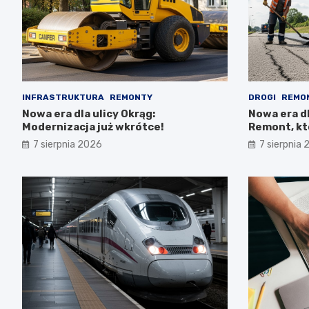
INFRASTRUKTURA
REMONTY
DROGI
REMO
Nowa era dla ulicy Okrąg:
Nowa era dl
Modernizacja już wkrótce!
Remont, kt
Południe!
7 sierpnia 2026
7 sierpnia