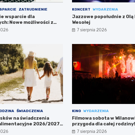
SPARCIE
ZATRUDNIENIE
KONCERT
WYDARZENIA
e wsparcie dla
Jazzowe popołudnie z Olą
ch: Nowe możliwości z
Wesołej
EM III
 2026
7 sierpnia 2026
ODZINA
ŚWIADCZENIA
KINO
WYDARZENIA
sków na świadczenia
Filmowa sobota w Wilanow
 alimentacyjne 2026/2027
przygoda dla całej rodziny
 2026
7 sierpnia 2026