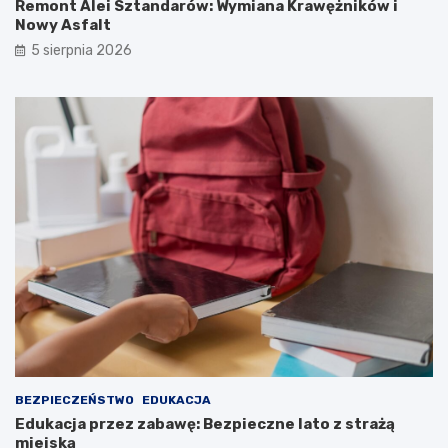
Remont Alei Sztandarów: Wymiana Krawężników i
Nowy Asfalt
5 sierpnia 2026
BEZPIECZEŃSTWO
EDUKACJA
Edukacja przez zabawę: Bezpieczne lato z strażą
miejską