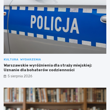
KULTURA
WYDARZENIA
Warszawskie wyróżnienia dla straży miejskiej:
Uznanie dla bohaterów codzienności
5 sierpnia 2026