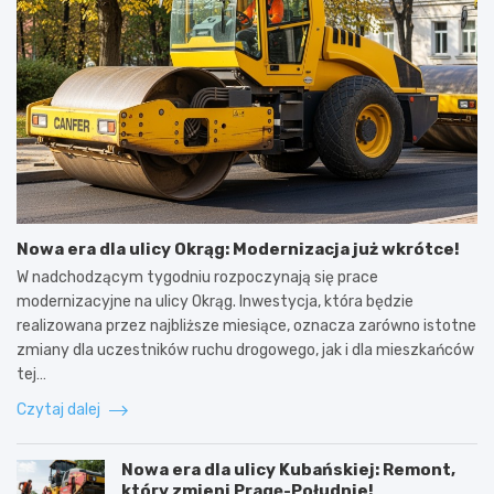
Nowa era dla ulicy Okrąg: Modernizacja już wkrótce!
W nadchodzącym tygodniu rozpoczynają się prace
modernizacyjne na ulicy Okrąg. Inwestycja, która będzie
realizowana przez najbliższe miesiące, oznacza zarówno istotne
zmiany dla uczestników ruchu drogowego, jak i dla mieszkańców
tej…
Czytaj dalej
Nowa era dla ulicy Kubańskiej: Remont,
który zmieni Pragę-Południe!