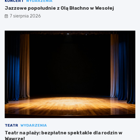
KONCERT
WYDARZENIA
Jazzowe popołudnie z Olą Błachno w Wesołej
7 sierpnia 2026
TEATR
WYDARZENIA
Teatr na plaży: bezpłatne spektakle dla rodzin w
Wawrze!