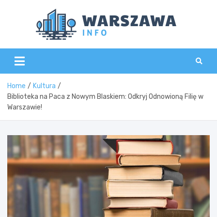
Skip
to
content
Wars
Home
Kultura
Biblioteka na Paca z Nowym Blaskiem: Odkryj Odnowioną Filię w
Warszawie!