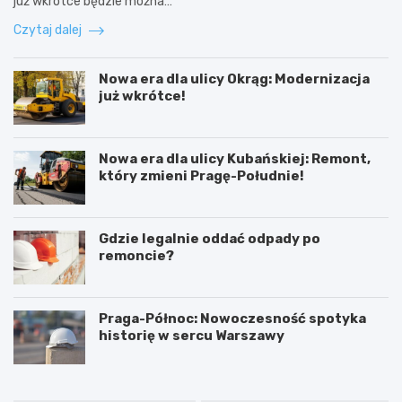
już wkrótce będzie można…
Czytaj dalej
Nowa era dla ulicy Okrąg: Modernizacja
już wkrótce!
Nowa era dla ulicy Kubańskiej: Remont,
który zmieni Pragę-Południe!
Gdzie legalnie oddać odpady po
remoncie?
Praga-Północ: Nowoczesność spotyka
historię w sercu Warszawy