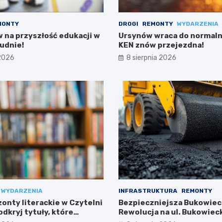
MONTY
DROGI
REMONTY
WYDARZENIA
w na przyszłość edukacji w
Ursynów wraca do normalno
udnie!
KEN znów przejezdna!
 2026
8 sierpnia 2026
WYDARZENIA
INFRASTRUKTURA
REMONTY
onty literackie w Czytelni
Bezpieczniejsza Bukowiec
dkryj tytuły, które
Rewolucja na ul. Bukowieck
Targówku