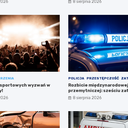
 2026
8 sierpnia 2026
RZENIA
POLICJA
PRZESTĘPCZOŚĆ
ZA
 sportowych wyzwań w
Rozbicie międzynarodowej 
y!
przemytniczej: sześciu z
w Polsce
 2026
8 sierpnia 2026