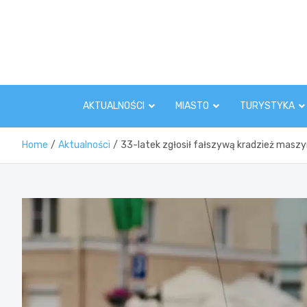
Skip
to
content
AKTUALNOŚCI
MIASTO
TURYSTYKA
Home
Aktualności
33-latek zgłosił fałszywą kradzież maszy