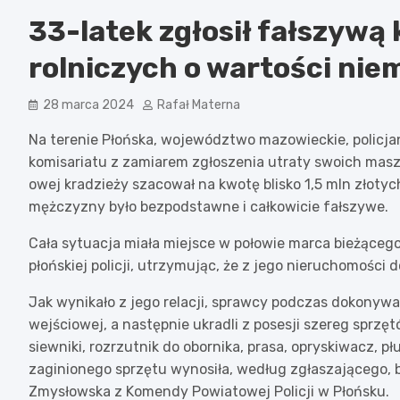
33-latek zgłosił fałszywą
rolniczych o wartości nie
28 marca 2024
Rafał Materna
Na terenie Płońska, województwo mazowieckie, policjan
komisariatu z zamiarem zgłoszenia utraty swoich maszyn
owej kradzieży szacował na kwotę blisko 1,5 mln złotyc
mężczyzny było bezpodstawne i całkowicie fałszywe.
Cała sytuacja miała miejsce w połowie marca bieżącego 
płońskiej policji, utrzymując, że z jego nieruchomości 
Jak wynikało z jego relacji, sprawcy podczas dokonyw
wejściowej, a następnie ukradli z posesji szereg sprz
siewniki, rozrzutnik do obornika, prasa, opryskiwacz, p
zaginionego sprzętu wynosiła, według zgłaszającego, bl
Zmysłowska z Komendy Powiatowej Policji w Płońsku.