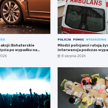
ZED
POLICJA
POMOC
WYDARZENIA
 akcji: Bohaterskie
Młodzi policjanci ratują ży
życia po wypadku na
interwencja podczas wyp
Warszawie
 2026
8 sierpnia 2026