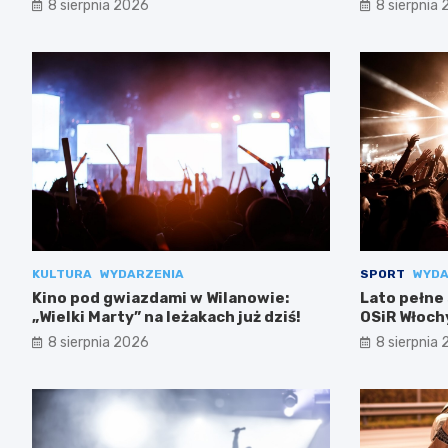
8 sierpnia 2026
8 sierpnia
KULTURA
WYDARZENIA
SPORT
WYDA
Kino pod gwiazdami w Wilanowie:
Lato pełne
„Wielki Marty” na leżakach już dziś!
OSiR Włoch
8 sierpnia 2026
8 sierpnia