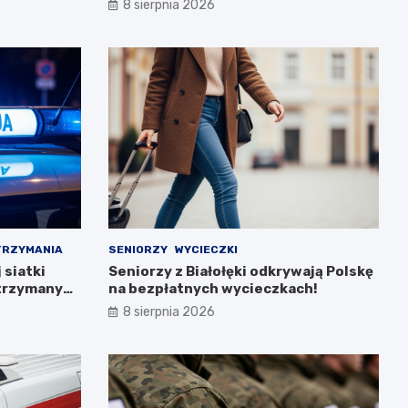
8 sierpnia 2026
TRZYMANIA
SENIORZY
WYCIECZKI
siatki
Seniorzy z Białołęki odkrywają Polskę
atrzymanych
na bezpłatnych wycieczkach!
8 sierpnia 2026