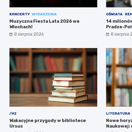
KONCERTY
WYDARZENIA
OŚWIATA
RE
Muzyczna Fiesta Lata 2026 we
14 milionó
Włochach!
Pradze-Poł
8 sierpnia 2026
8 sierpnia
/H2
LITERATURA
Wakacyjne przygody w bibliotece
Nowe horyz
Ursus
Naukowej: o
zachwycą!