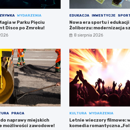
ZRYWKA
WYDARZENIA
EDUKACJA
INWESTYCJE
SPOR
agia w Parku Pięciu
Nowa era sportu i edukacji
ent Disco po Zmroku!
Żoliborzu: modernizacja sz
boiska
 2026
8 sierpnia 2026
TURA
PRACA
KULTURA
WYDARZENIA
 do naprawy miejskich
Letnie wieczory filmowe: 
e możliwości zawodowe!
komedia romantyczna „Fo