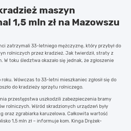
 kradzież maszyn
mal 1,5 mln zł na Mazowszu
ci zatrzymali 33-letniego mężczyznę, który przybył do
 rolniczych przez kradzież. Jak twierdził, straty z
h. W toku śledztwa okazało się jednak, że zgłoszenie
roku. Wówczas to 33-letni mieszkaniec zgłosił się do
doszło do kradzieży sprzętu rolniczego.
ania przestępstwa uszkodzili zabezpieczenia bramy
ętów rolniczych. Wśród skradzionych urządzeń były
ług oraz zgrabiarka karuzelowa. Całkowita wartość
isko 1,5 mln zł – informuje kom. Kinga Drężek-