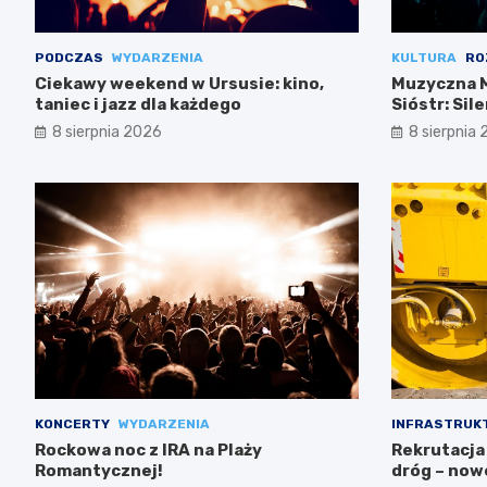
PODCZAS
WYDARZENIA
KULTURA
RO
Ciekawy weekend w Ursusie: kino,
Muzyczna M
taniec i jazz dla każdego
Sióstr: Sil
8 sierpnia 2026
8 sierpnia
KONCERTY
WYDARZENIA
INFRASTRUK
Rockowa noc z IRA na Plaży
Rekrutacja
Romantycznej!
dróg – now