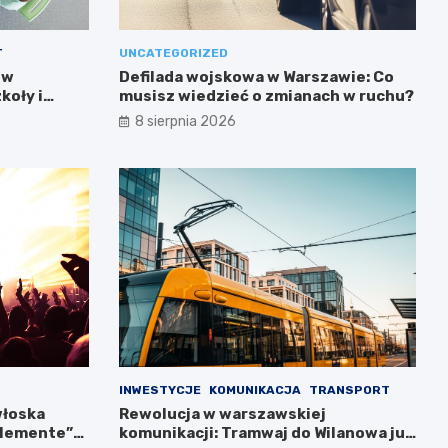
T
UNCATEGORIZED
 w
Defilada wojskowa w Warszawie: Co
koły i
musisz wiedzieć o zmianach w ruchu?
8 sierpnia 2026
INWESTYCJE
KOMUNIKACJA
TRANSPORT
włoska
Rewolucja w warszawskiej
llemente”
komunikacji: Tramwaj do Wilanowa już