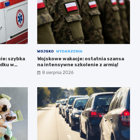
WOJSKO
WYDARZENIA
cie: szybka
Wojskowe wakacje: ostatnia szansa
adku w
na intensywne szkolenie z armią!
8 sierpnia 2026