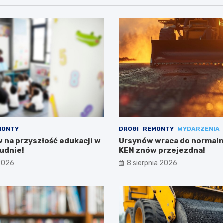
MONTY
DROGI
REMONTY
WYDARZENIA
w na przyszłość edukacji w
Ursynów wraca do normalno
udnie!
KEN znów przejezdna!
 2026
8 sierpnia 2026