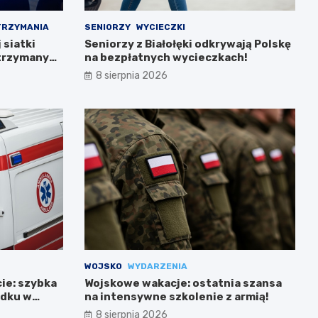
TRZYMANIA
SENIORZY
WYCIECZKI
siatki
Seniorzy z Białołęki odkrywają Polskę
atrzymanych
na bezpłatnych wycieczkach!
8 sierpnia 2026
WOJSKO
WYDARZENIA
cie: szybka
Wojskowe wakacje: ostatnia szansa
adku w
na intensywne szkolenie z armią!
8 sierpnia 2026