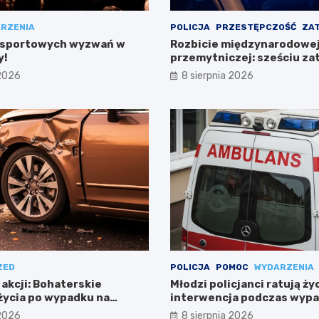
RZENIA
POLICJA
PRZESTĘPCZOŚĆ
ZA
 sportowych wyzwań w
Rozbicie międzynarodowej 
y!
przemytniczej: sześciu z
w Polsce
 2026
8 sierpnia 2026
ZED
POLICJA
POMOC
WYDARZENIA
 akcji: Bohaterskie
Młodzi policjanci ratują ży
życia po wypadku na
interwencja podczas wyp
Warszawie
 2026
8 sierpnia 2026