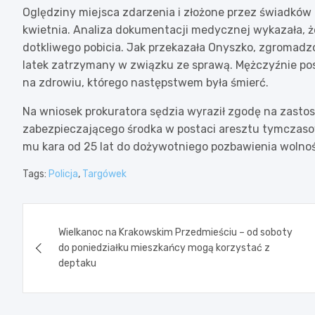
Oględziny miejsca zdarzenia i złożone przez świadków
kwietnia. Analiza dokumentacji medycznej wykazała, ż
dotkliwego pobicia. Jak przekazała Onyszko, zgromadz
latek zatrzymany w związku ze sprawą. Mężczyźnie po
na zdrowiu, którego następstwem była śmierć.
Na wniosek prokuratora sędzia wyraził zgodę na zast
zabezpieczającego środka w postaci aresztu tymczasow
mu kara od 25 lat do dożywotniego pozbawienia wolnoś
Tags:
Policja
,
Targówek
Nawigacja
Wielkanoc na Krakowskim Przedmieściu – od soboty
wpisu
do poniedziałku mieszkańcy mogą korzystać z
deptaku