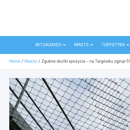
Skip
to
content
AKTUALNOŚCI
MIASTO
TURYSTYKA
Home
Miasto
Zgubne skutki spożycia – na Targówku zginął 