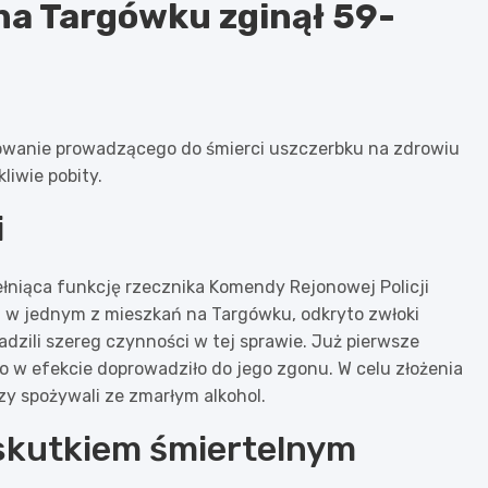
na Targówku zginął 59-
dowanie prowadzącego do śmierci uszczerbku na zdrowiu
liwie pobity.
i
ełniąca funkcję rzecznika Komendy Rejonowej Policji
a, w jednym z mieszkań na Targówku, odkryto zwłoki
dzili szereg czynności w tej sprawie. Już pierwsze
co w efekcie doprowadziło do jego zgonu. W celu złożenia
y spożywali ze zmarłym alkohol.
skutkiem śmiertelnym