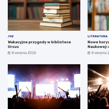
/H2
LITERATURA
Wakacyjne przygody w bibliotece
Nowe horyz
Ursus
Naukowej: o
zachwycą!
8 sierpnia 2026
8 sierpnia