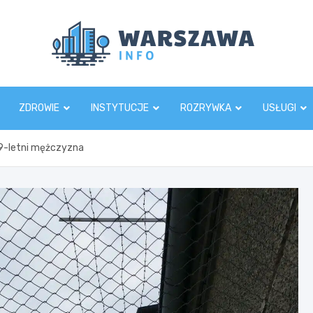
Wars
ZDROWIE
INSTYTUCJE
ROZRYWKA
USŁUGI
59-letni mężczyzna