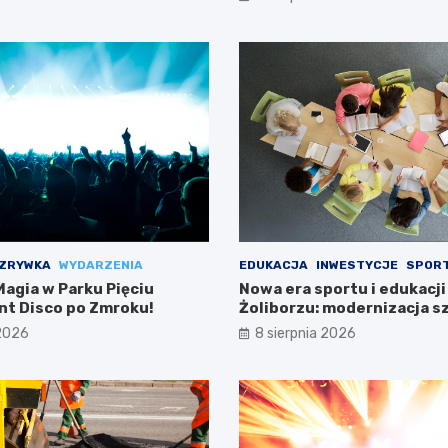
ZRYWKA
WYDARZENIA
EDUKACJA
INWESTYCJE
SPOR
agia w Parku Pięciu
Nowa era sportu i edukacji
ent Disco po Zmroku!
Żoliborzu: modernizacja sz
boiska
 2026
8 sierpnia 2026