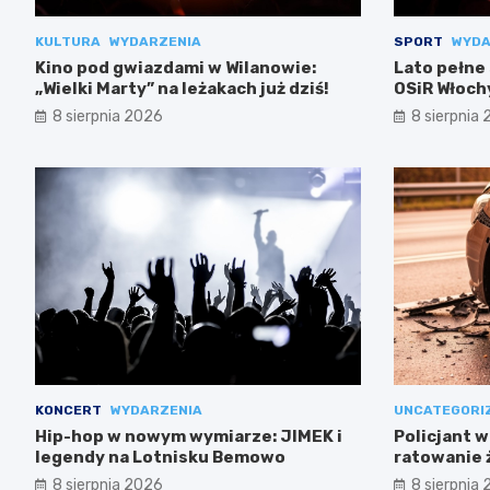
KULTURA
WYDARZENIA
SPORT
WYDA
Kino pod gwiazdami w Wilanowie:
Lato pełne
„Wielki Marty” na leżakach już dziś!
OSiR Włoch
8 sierpnia 2026
8 sierpnia
KONCERT
WYDARZENIA
UNCATEGORI
Hip-hop w nowym wymiarze: JIMEK i
Policjant w
legendy na Lotnisku Bemowo
ratowanie 
Mokotowie
8 sierpnia 2026
8 sierpnia