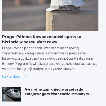
Praga-Północ: Nowoczesność spotyka
historię w sercu Warszawy
Praga-Północ jest obecnie świadkiem intensywnej
transformacji, której celem jest harmonijne połączenie
historycznego dziedzictwa z nowoczesnością. Realizowany
Gminny Program Rewitalizacji sprawia, że dzielnica ta staje się
wzorcem integracji tradycji z przyszłościowymi…
Czytaj dalej
Awaryjne zamknięcie przejazdu
kolejowego w Warszawie: zmiany w
trasach mieszkańców