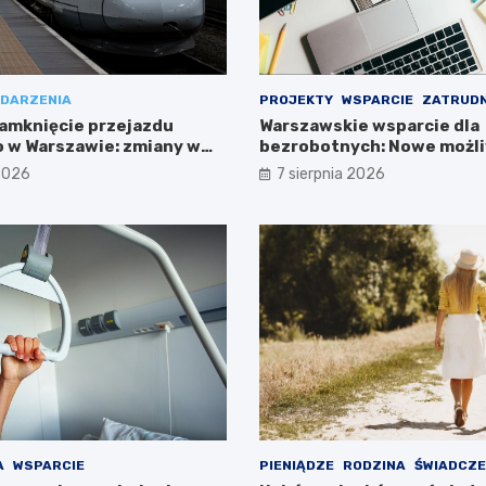
DARZENIA
PROJEKTY
WSPARCIE
ZATRUDN
amknięcie przejazdu
Warszawskie wsparcie dla
 w Warszawie: zmiany w
bezrobotnych: Nowe możli
ieszkańców
projektem FEM III
 2026
7 sierpnia 2026
A
WSPARCIE
PIENIĄDZE
RODZINA
ŚWIADCZE