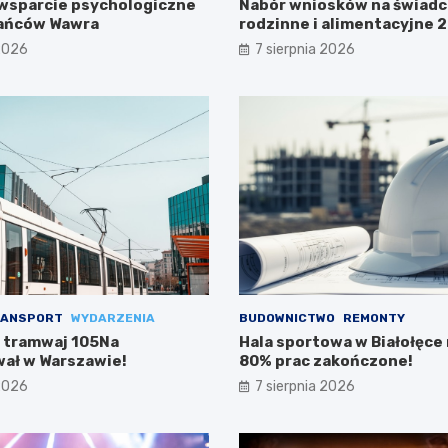
wsparcie psychologiczne
Nabór wniosków na świadc
kańców Wawra
rodzinne i alimentacyjne
już w lipcu!
 2026
7 sierpnia 2026
ANSPORT
WYDARZENIA
BUDOWNICTWO
REMONTY
 tramwaj 105Na
Hala sportowa w Białołęce n
ał w Warszawie!
80% prac zakończone!
 2026
7 sierpnia 2026