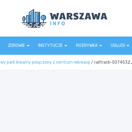
Wars
ZDROWIE
INSTYTUCJE
ROZRYWKA
USŁUGI
owy park linearny połączony z centrum rekreacji
railtrack-507453