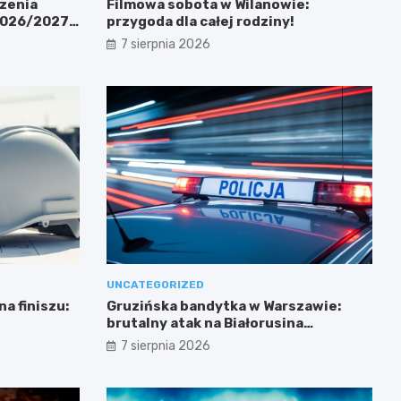
zenia
Filmowa sobota w Wilanowie:
 2026/2027
przygoda dla całej rodziny!
7 sierpnia 2026
UNCATEGORIZED
a finiszu:
Gruzińska bandytka w Warszawie:
brutalny atak na Białorusina
zakończony aresztowaniem
7 sierpnia 2026