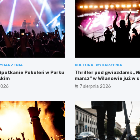
YDARZENIA
KULTURA
WYDARZENIA
potkanie Pokoleń w Parku
Thriller pod gwiazdami: „W
ckim
marsz” w Wilanowie już w 
 2026
7 sierpnia 2026