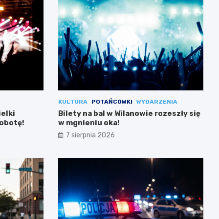
KULTURA
POTAŃCÓWKI
WYDARZENIA
ielki
Bilety na bal w Wilanowie rozeszły się
sobotę!
w mgnieniu oka!
7 sierpnia 2026