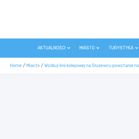
Skip
to
content
AKTUALNOŚCI
MIASTO
TURYSTYKA
Home
Miasto
Wzdłuż linii kolejowej na Służewcu powstanie n