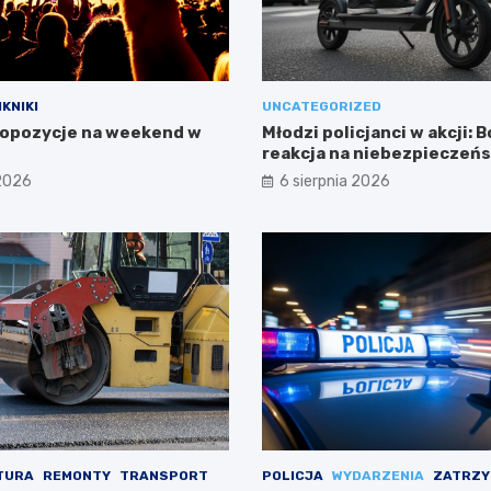
IKNIKI
UNCATEGORIZED
opozycje na weekend w
Młodzi policjanci w akcji: 
reakcja na niebezpieczeń
 2026
6 sierpnia 2026
TURA
REMONTY
TRANSPORT
POLICJA
WYDARZENIA
ZATRZY