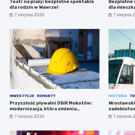
Teatr na plaży: bezpłatne spektakle
Bezpłatne 
dla rodzin w Wawrze!
dla miesz
7 sierpnia 2026
7 sierpnia
INWESTYCJE
REMONTY
HISTORIA
TR
Przyszłość pływalni OSiR Mokotów:
Wrocławski
modernizacja, która zmienia
zadebiutow
wszystko
7 sierpnia 2026
7 sierpnia