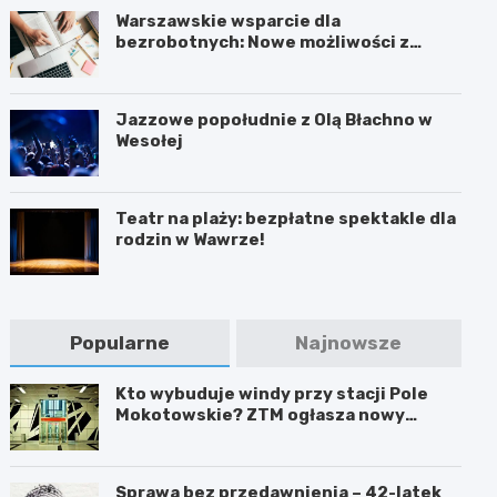
Warszawskie wsparcie dla
bezrobotnych: Nowe możliwości z
projektem FEM III
Jazzowe popołudnie z Olą Błachno w
Wesołej
Teatr na plaży: bezpłatne spektakle dla
rodzin w Wawrze!
Popularne
Najnowsze
Kto wybuduje windy przy stacji Pole
Mokotowskie? ZTM ogłasza nowy
przetarg
Sprawa bez przedawnienia – 42-latek