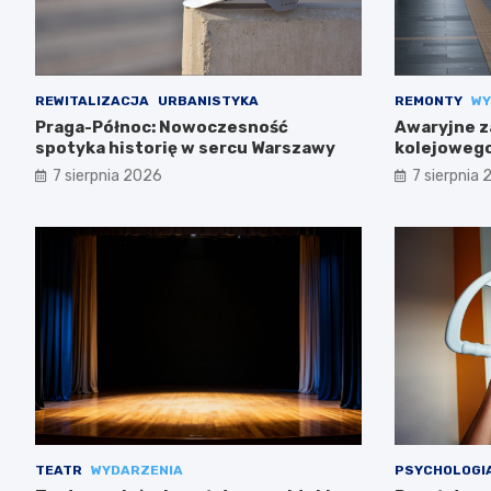
REWITALIZACJA
URBANISTYKA
REMONTY
WY
Praga-Północ: Nowoczesność
Awaryjne z
spotyka historię w sercu Warszawy
kolejowego
trasach m
7 sierpnia 2026
7 sierpnia
TEATR
WYDARZENIA
PSYCHOLOGI