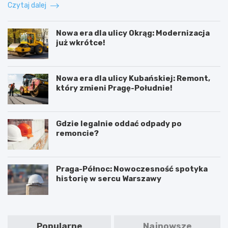
Czytaj dalej
Nowa era dla ulicy Okrąg: Modernizacja
już wkrótce!
Nowa era dla ulicy Kubańskiej: Remont,
który zmieni Pragę-Południe!
Gdzie legalnie oddać odpady po
remoncie?
Praga-Północ: Nowoczesność spotyka
historię w sercu Warszawy
Popularne
Najnowsze