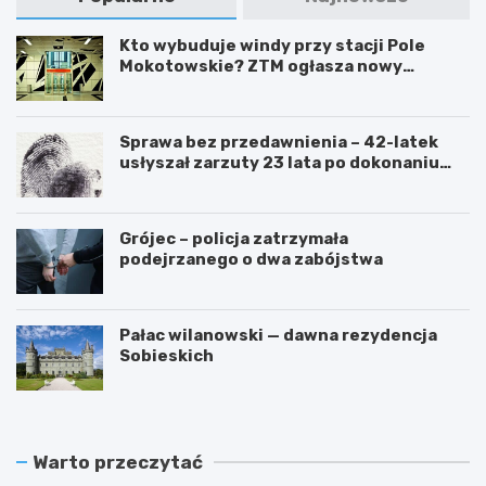
Kto wybuduje windy przy stacji Pole
Mokotowskie? ZTM ogłasza nowy
przetarg
Sprawa bez przedawnienia – 42-latek
usłyszał zarzuty 23 lata po dokonaniu
przestępstwa
Grójec – policja zatrzymała
podejrzanego o dwa zabójstwa
Pałac wilanowski — dawna rezydencja
Sobieskich
Warto przeczytać