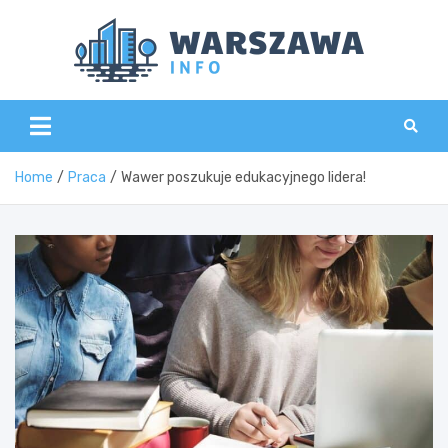
Skip
to
content
Wars
Home
Praca
Wawer poszukuje edukacyjnego lidera!