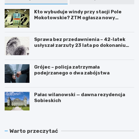
Kto wybuduje windy przy stacji Pole
Mokotowskie? ZTM ogłasza nowy
przetarg
Sprawa bez przedawnienia – 42-latek
usłyszał zarzuty 23 lata po dokonaniu
przestępstwa
Grójec – policja zatrzymała
podejrzanego o dwa zabójstwa
Pałac wilanowski — dawna rezydencja
Sobieskich
Warto przeczytać