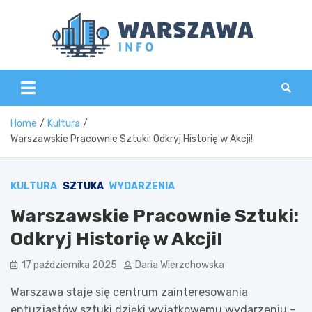
Skip
to
content
Wars
Home
Kultura
Warszawskie Pracownie Sztuki: Odkryj Historię w Akcji!
KULTURA
SZTUKA
WYDARZENIA
Warszawskie Pracownie Sztuki:
Odkryj Historię w Akcji!
17 października 2025
Daria Wierzchowska
Warszawa staje się centrum zainteresowania
entuzjastów sztuki dzięki wyjątkowemu wydarzeniu –