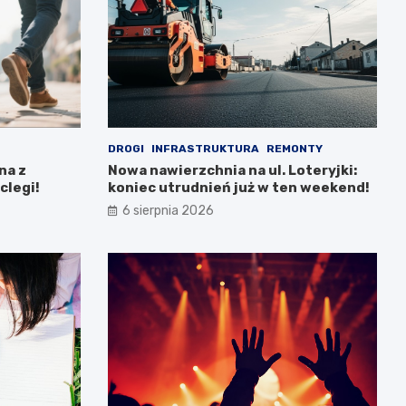
DROGI
INFRASTRUKTURA
REMONTY
na z
Nowa nawierzchnia na ul. Loteryjki:
clegi!
koniec utrudnień już w ten weekend!
6 sierpnia 2026