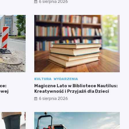
6 sierpnia 2026
KULTURA
WYDARZENIA
ce:
Magiczne Lato w Bibliotece Nautilus:
owej
Kreatywność i Przyjaźń dla Dzieci
6 sierpnia 2026