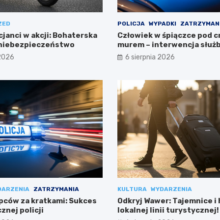
ZED
POLICJA
WYPADKI
ZATRZYMAN
cjanci w akcji: Bohaterska
Człowiek w śpiączce pod 
 niebezpieczeństwo
murem – interwencja służ
 2026
6 sierpnia 2026
DARZENIA
ZATRZYMANIA
KULTURA
WYDARZENIA
pców za kratkami: Sukces
Odkryj Wawer: Tajemnice i 
znej policji
lokalnej linii turystycznej!