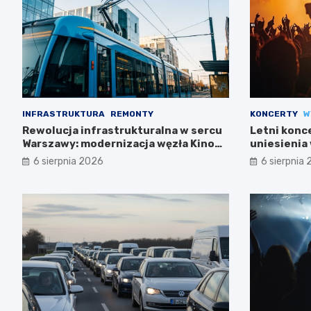
INFRASTRUKTURA
REMONTY
KONCERTY
W
Rewolucja infrastrukturalna w sercu
Letni konc
Warszawy: modernizacja węzła Kino
uniesienia 
Femina
6 sierpnia 2026
6 sierpnia