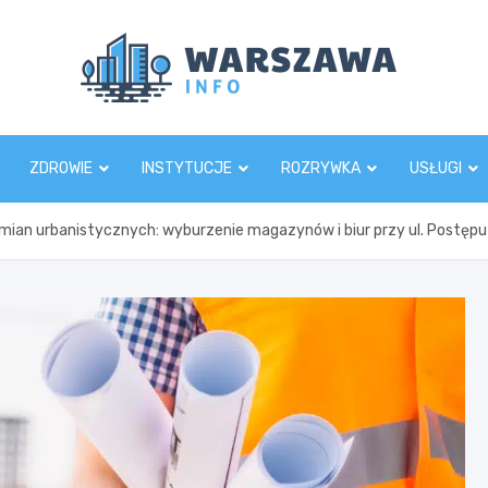
Wars
ZDROWIE
INSTYTUCJE
ROZRYWKA
USŁUGI
mian urbanistycznych: wyburzenie magazynów i biur przy ul. Postępu