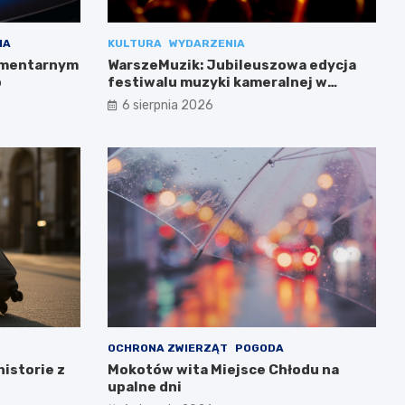
IA
KULTURA
WYDARZENIA
cmentarnym
WarszeMuzik: Jubileuszowa edycja
b
festiwalu muzyki kameralnej w
Warszawie
6 sierpnia 2026
OCHRONA ZWIERZĄT
POGODA
historie z
Mokotów wita Miejsce Chłodu na
upalne dni