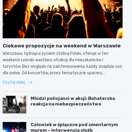
Ciekawe propozycje na weekend w Warszawie
Warszawa, tętniąca życiem stolica Polski, oferuje w ten
weekend szeroki wachlarz atrakcji dla mieszkańców i
turystów. Bez względu na zainteresowania, każdy znajdzie coś
dla siebie. Od koncertów, przez tematyczne spacery,…
Czytaj dalej
Młodzi policjanci w akcji: Bohaterska
reakcja na niebezpieczeństwo
Człowiek w śpiączce pod cmentarnym
murem – interwencja służb