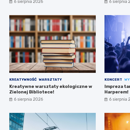
6 sierpnia 2026
6 sierpnia
KREATYWNOŚĆ
WARSZTATY
KONCERT
WY
Kreatywne warsztaty ekologiczne w
Impreza ta
Zielonej Bibliotece!
Harperem!
6 sierpnia 2026
6 sierpnia