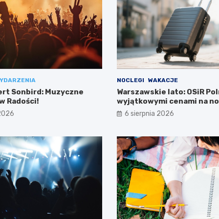
YDARZENIA
NOCLEGI
WAKACJE
ert Sonbird: Muzyczne
Warszawskie lato: OSiR Pol
w Radości!
wyjątkowymi cenami na no
 2026
6 sierpnia 2026