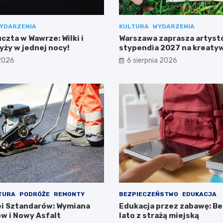
YDARZENIA
KULTURA
WYDARZENIA
zta w Wawrze: Wilki i
Warszawa zaprasza artyst
yży w jednej nocy!
stypendia 2027 na kreaty
projekty!
 2026
6 sierpnia 2026
TURA
PODRÓŻE
REMONTY
BEZPIECZEŃSTWO
EDUKACJA
i Sztandarów: Wymiana
Edukacja przez zabawę: B
w i Nowy Asfalt
lato z strażą miejską