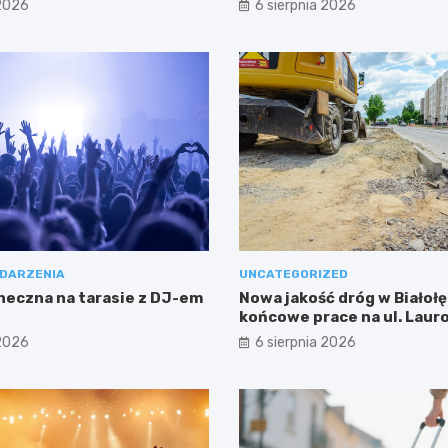
 2026
6 sierpnia 2026
DARZENIA
UNCATEGORIZED
neczna na tarasie z DJ-em
Nowa jakość dróg w Białołę
końcowe prace na ul. Laur
 2026
6 sierpnia 2026