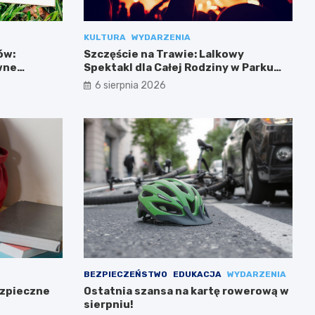
KULTURA
WYDARZENIA
ów:
Szczęście na Trawie: Lalkowy
wne
Spektakl dla Całej Rodziny w Parku
Przy Bażantarni
6 sierpnia 2026
BEZPIECZEŃSTWO
EDUKACJA
WYDARZENIA
ezpieczne
Ostatnia szansa na kartę rowerową w
sierpniu!