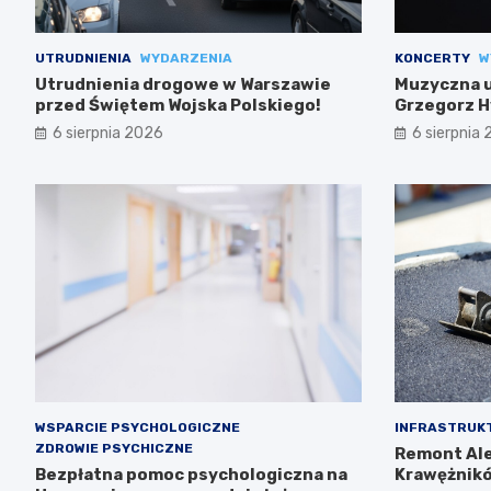
UTRUDNIENIA
WYDARZENIA
KONCERTY
W
Utrudnienia drogowe w Warszawie
Muzyczna uc
przed Świętem Wojska Polskiego!
Grzegorz H
6 sierpnia 2026
6 sierpnia
WSPARCIE PSYCHOLOGICZNE
INFRASTRUK
ZDROWIE PSYCHICZNE
Remont Ale
Bezpłatna pomoc psychologiczna na
Krawężnikó