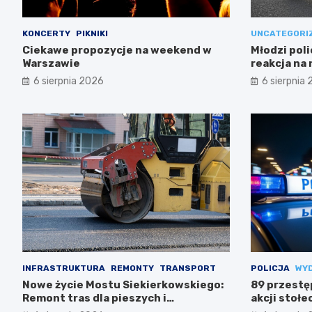
KONCERTY
PIKNIKI
UNCATEGORI
Ciekawe propozycje na weekend w
Młodzi poli
Warszawie
reakcja na
6 sierpnia 2026
6 sierpnia
INFRASTRUKTURA
REMONTY
TRANSPORT
POLICJA
WY
Nowe życie Mostu Siekierkowskiego:
89 przestę
Remont tras dla pieszych i
akcji stołec
rowerzystów