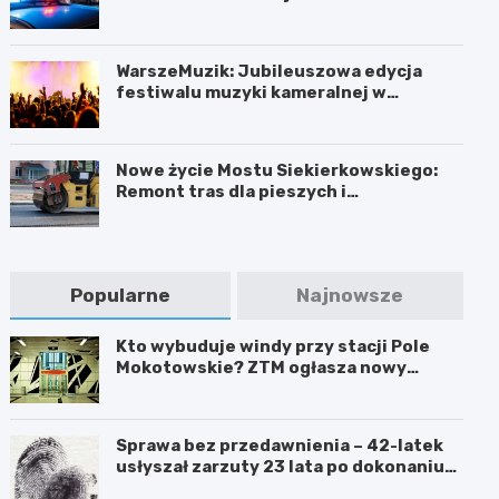
WarszeMuzik: Jubileuszowa edycja
festiwalu muzyki kameralnej w
Warszawie
Nowe życie Mostu Siekierkowskiego:
Remont tras dla pieszych i
rowerzystów
Popularne
Najnowsze
Kto wybuduje windy przy stacji Pole
Mokotowskie? ZTM ogłasza nowy
przetarg
Sprawa bez przedawnienia – 42-latek
usłyszał zarzuty 23 lata po dokonaniu
przestępstwa