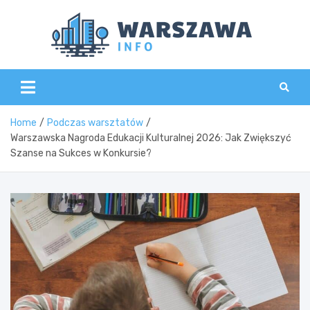
Skip
to
content
Wars
Home
Podczas warsztatów
Warszawska Nagroda Edukacji Kulturalnej 2026: Jak Zwiększyć
Szanse na Sukces w Konkursie?