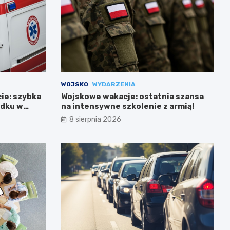
WOJSKO
WYDARZENIA
cie: szybka
Wojskowe wakacje: ostatnia szansa
adku w
na intensywne szkolenie z armią!
8 sierpnia 2026