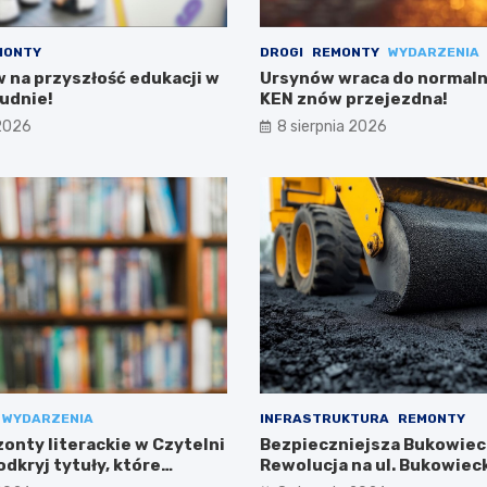
MONTY
DROGI
REMONTY
WYDARZENIA
w na przyszłość edukacji w
Ursynów wraca do normalno
udnie!
KEN znów przejezdna!
 2026
8 sierpnia 2026
WYDARZENIA
INFRASTRUKTURA
REMONTY
onty literackie w Czytelni
Bezpieczniejsza Bukowiec
dkryj tytuły, które
Rewolucja na ul. Bukowieck
Targówku