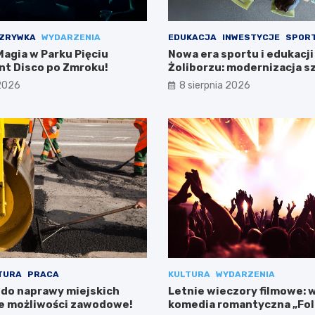
ZRYWKA
WYDARZENIA
EDUKACJA
INWESTYCJE
SPOR
agia w Parku Pięciu
Nowa era sportu i edukacji
ent Disco po Zmroku!
Żoliborzu: modernizacja sz
boiska
 2026
8 sierpnia 2026
TURA
PRACA
KULTURA
WYDARZENIA
 do naprawy miejskich
Letnie wieczory filmowe: 
e możliwości zawodowe!
komedia romantyczna „Fo