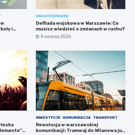
T
UNCATEGORIZED
 w
Defilada wojskowa w Warszawie: Co
koły i
musisz wiedzieć o zmianach w ruchu?
8 sierpnia 2026
INWESTYCJE
KOMUNIKACJA
TRANSPORT
włoska
Rewolucja w warszawskiej
llemente”
komunikacji: Tramwaj do Wilanowa już