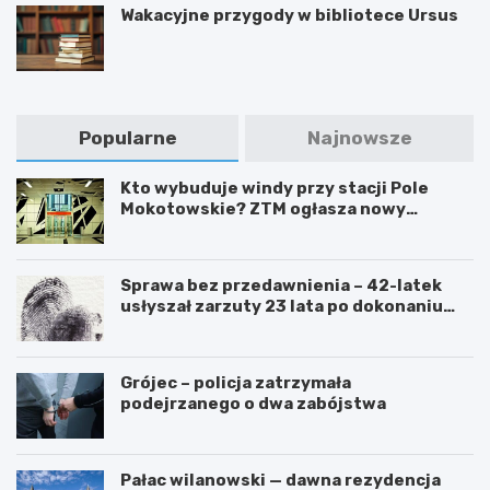
Wakacyjne przygody w bibliotece Ursus
Popularne
Najnowsze
Kto wybuduje windy przy stacji Pole
Mokotowskie? ZTM ogłasza nowy
przetarg
Sprawa bez przedawnienia – 42-latek
usłyszał zarzuty 23 lata po dokonaniu
przestępstwa
Grójec – policja zatrzymała
podejrzanego o dwa zabójstwa
Pałac wilanowski — dawna rezydencja