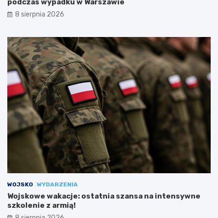
podczas wypadku w Warszawie
8 sierpnia 2026
WOJSKO
WYDARZENIA
Wojskowe wakacje: ostatnia szansa na intensywne
szkolenie z armią!
8 sierpnia 2026