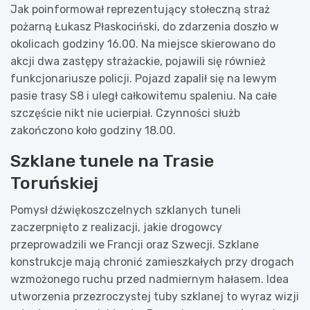
Jak poinformował reprezentujący stołeczną straż
pożarną Łukasz Płaskociński, do zdarzenia doszło w
okolicach godziny 16.00. Na miejsce skierowano do
akcji dwa zastępy strażackie, pojawili się również
funkcjonariusze policji. Pojazd zapalił się na lewym
pasie trasy S8 i uległ całkowitemu spaleniu. Na całe
szczęście nikt nie ucierpiał. Czynności służb
zakończono koło godziny 18.00.
Szklane tunele na Trasie
Toruńskiej
Pomysł dźwiękoszczelnych szklanych tuneli
zaczerpnięto z realizacji, jakie drogowcy
przeprowadzili we Francji oraz Szwecji. Szklane
konstrukcje mają chronić zamieszkałych przy drogach
wzmożonego ruchu przed nadmiernym hałasem. Idea
utworzenia przezroczystej tuby szklanej to wyraz wizji