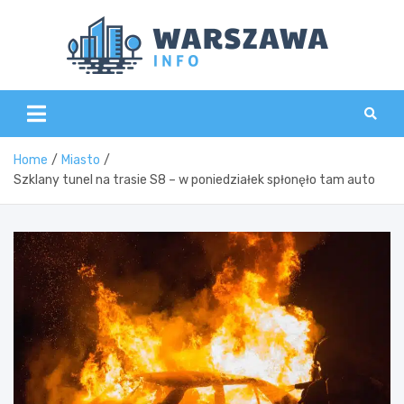
Skip
to
content
Wars
Home
Miasto
Szklany tunel na trasie S8 – w poniedziałek spłonęło tam auto