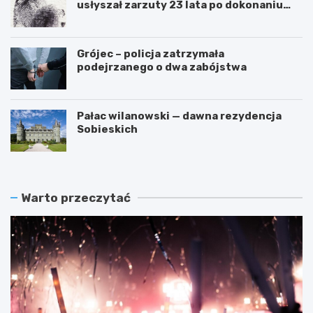
usłyszał zarzuty 23 lata po dokonaniu
przestępstwa
Grójec – policja zatrzymała
podejrzanego o dwa zabójstwa
Pałac wilanowski — dawna rezydencja
Sobieskich
Warto przeczytać