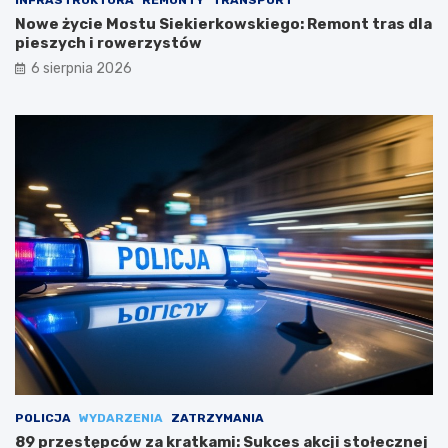
INFRASTRUKTURA
REMONTY
TRANSPORT
Nowe życie Mostu Siekierkowskiego: Remont tras dla
pieszych i rowerzystów
6 sierpnia 2026
POLICJA
WYDARZENIA
ZATRZYMANIA
89 przestępców za kratkami: Sukces akcji stołecznej