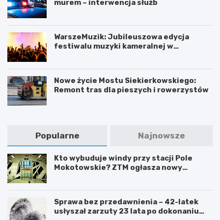
murem – interwencja służb
WarszeMuzik: Jubileuszowa edycja
festiwalu muzyki kameralnej w
Warszawie
Nowe życie Mostu Siekierkowskiego:
Remont tras dla pieszych i rowerzystów
Popularne
Najnowsze
Kto wybuduje windy przy stacji Pole
Mokotowskie? ZTM ogłasza nowy
przetarg
Sprawa bez przedawnienia – 42-latek
usłyszał zarzuty 23 lata po dokonaniu