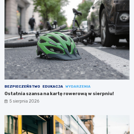
BEZPIECZEŃSTWO
EDUKACJA
WYDARZENIA
Ostatnia szansa na kartę rowerową w sierpniu!
5 sierpnia 2026