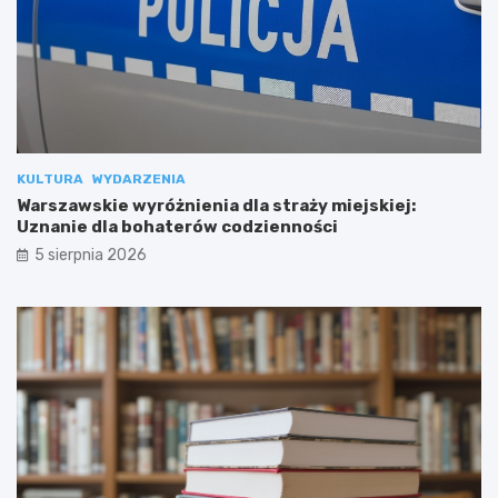
KULTURA
WYDARZENIA
Warszawskie wyróżnienia dla straży miejskiej:
Uznanie dla bohaterów codzienności
5 sierpnia 2026