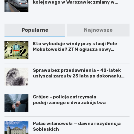
kolejowego w Warszawie: zmiany w
trasach mieszkańców
Popularne
Najnowsze
Kto wybuduje windy przy stacji Pole
Mokotowskie? ZTM ogłasza nowy
przetarg
Sprawa bez przedawnienia – 42-latek
usłyszał zarzuty 23 lata po dokonaniu
przestępstwa
Grójec – policja zatrzymała
podejrzanego o dwa zabójstwa
Pałac wilanowski — dawna rezydencja
Sobieskich