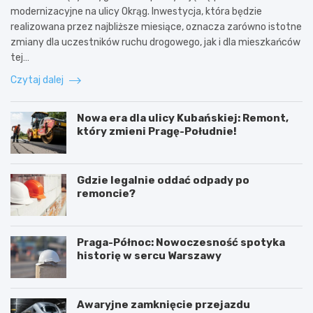
modernizacyjne na ulicy Okrąg. Inwestycja, która będzie
realizowana przez najbliższe miesiące, oznacza zarówno istotne
zmiany dla uczestników ruchu drogowego, jak i dla mieszkańców
tej…
Czytaj dalej
Nowa era dla ulicy Kubańskiej: Remont,
który zmieni Pragę-Południe!
Gdzie legalnie oddać odpady po
remoncie?
Praga-Północ: Nowoczesność spotyka
historię w sercu Warszawy
Awaryjne zamknięcie przejazdu