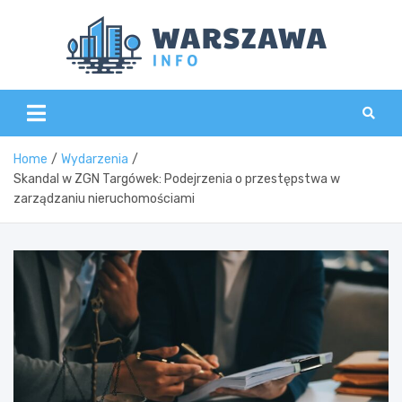
Skip
to
content
Wars
Home
Wydarzenia
Skandal w ZGN Targówek: Podejrzenia o przestępstwa w
zarządzaniu nieruchomościami