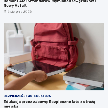
Remont Alei Sztandarów: Wymiana Krawężników i
Nowy Asfalt
5 sierpnia 2026
BEZPIECZEŃSTWO
EDUKACJA
Edukacja przez zabawę: Bezpieczne lato z strażą
miejską