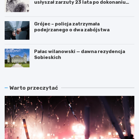
usłyszał zarzuty 23 lata po dokonaniu
przestępstwa
Grójec – policja zatrzymała
podejrzanego o dwa zabójstwa
Pałac wilanowski — dawna rezydencja
Sobieskich
Warto przeczytać