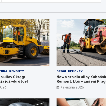
TURA
REMONTY
DROGI
REMONTY
a ulicy Okrąg:
Nowa era dla ulicy Kubańsk
ja już wkrótce!
Remont, który zmieni Prag
Południe!
 2026
7 sierpnia 2026