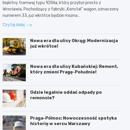
błękitny tramwaj typu 105Na, który przybył prosto z
Wrocławia. Pochodzący z fabryki „Konstal” wagon, oznaczony
numerem 33, już wkrótce będzie można…
Czytaj dalej
Nowa era dla ulicy Okrąg: Modernizacja
już wkrótce!
Nowa era dla ulicy Kubańskiej: Remont,
który zmieni Pragę-Południe!
Gdzie legalnie oddać odpady po
remoncie?
Praga-Północ: Nowoczesność spotyka
historię w sercu Warszawy