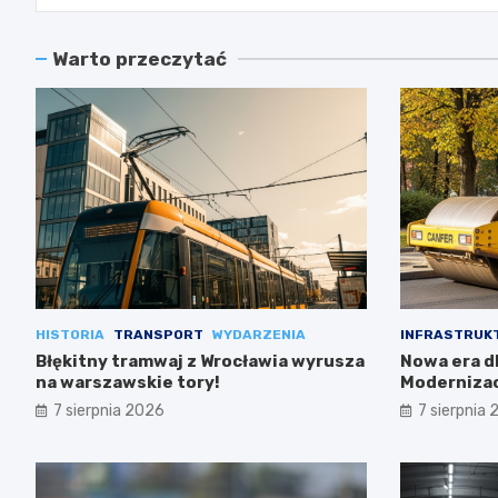
Warto przeczytać
HISTORIA
TRANSPORT
WYDARZENIA
INFRASTRUK
Błękitny tramwaj z Wrocławia wyrusza
Nowa era dl
na warszawskie tory!
Modernizac
7 sierpnia 2026
7 sierpnia