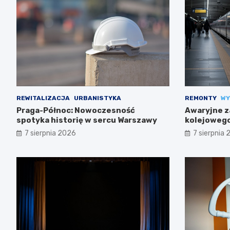
REWITALIZACJA
URBANISTYKA
REMONTY
WY
Praga-Północ: Nowoczesność
Awaryjne z
spotyka historię w sercu Warszawy
kolejowego
trasach m
7 sierpnia 2026
7 sierpnia