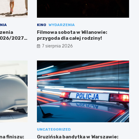
NIA
KINO
WYDARZENIA
zenia
Filmowa sobota w Wilanowie:
 2026/2027
przygoda dla całej rodziny!
7 sierpnia 2026
UNCATEGORIZED
a finiszu:
Gruzińska bandytka w Warszawie: