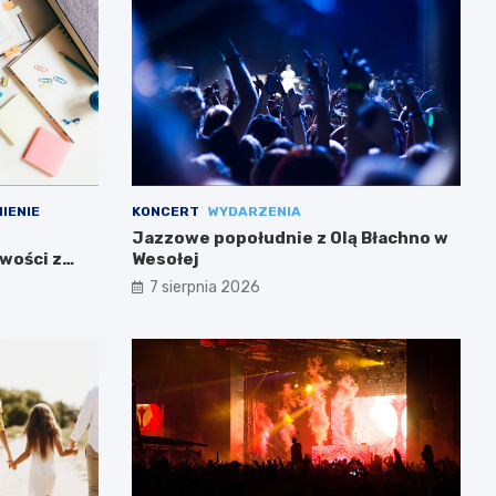
IENIE
KONCERT
WYDARZENIA
Jazzowe popołudnie z Olą Błachno w
wości z
Wesołej
7 sierpnia 2026