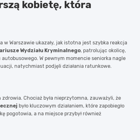
arszą kobietę, która
a w Warszawie ukazały, jak istotna jest szybka reakcja
riusze Wydziału Kryminalnego
, patrolując okolicę,
anku autobusowego. W pewnym momencie seniorka nagle
tuacji, natychmiast podjęli działania ratunkowe.
an zdrowia. Chociaż była nieprzytomna, zauważyli, że
iecznej
było kluczowym działaniem, które zapobiegło
ę pogotowia, a na miejsce przybył również