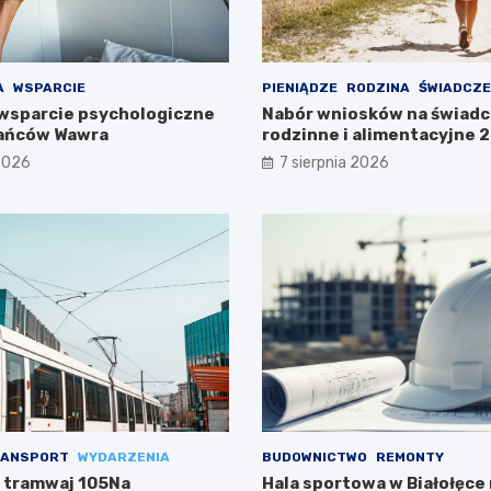
A
WSPARCIE
PIENIĄDZE
RODZINA
ŚWIADCZE
wsparcie psychologiczne
Nabór wniosków na świadc
kańców Wawra
rodzinne i alimentacyjne
już w lipcu!
 2026
7 sierpnia 2026
ANSPORT
WYDARZENIA
BUDOWNICTWO
REMONTY
 tramwaj 105Na
Hala sportowa w Białołęce n