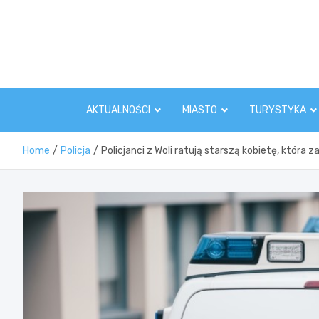
Skip
to
content
AKTUALNOŚCI
MIASTO
TURYSTYKA
Home
Policja
Policjanci z Woli ratują starszą kobietę, która z