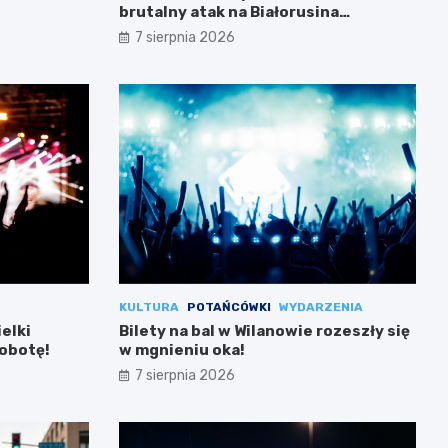
brutalny atak na Białorusina
zakończony aresztowaniem
7 sierpnia 2026
KULTURA
POTAŃCÓWKI
WYDARZENIA
ielki
Bilety na bal w Wilanowie rozeszły się
sobotę!
w mgnieniu oka!
7 sierpnia 2026