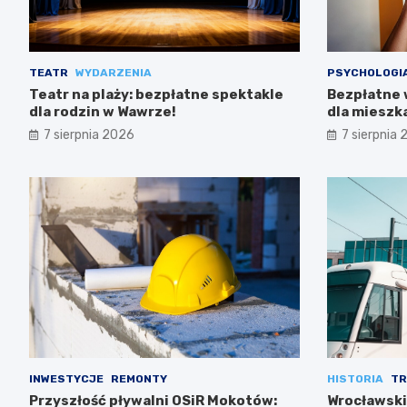
TEATR
WYDARZENIA
PSYCHOLOGI
Teatr na plaży: bezpłatne spektakle
Bezpłatne 
dla rodzin w Wawrze!
dla miesz
7 sierpnia 2026
7 sierpnia
INWESTYCJE
REMONTY
HISTORIA
TR
Przyszłość pływalni OSiR Mokotów:
Wrocławski