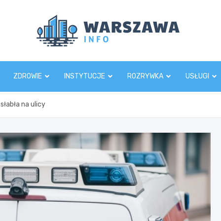
Wars
ZDROWIE
INSTYTUCJE
ROZRYWKA
USŁUGI
asłabła na ulicy