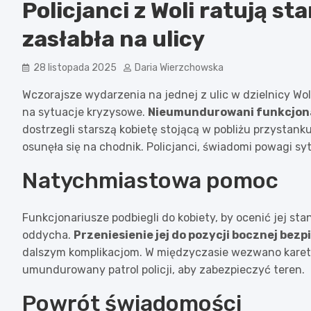
Policjanci z Woli ratują st
zasłabła na ulicy
28 listopada 2025
Daria Wierzchowska
Wczorajsze wydarzenia na jednej z ulic w dzielnicy Wol
na sytuacje kryzysowe.
Nieumundurowani funkcjona
dostrzegli starszą kobietę stojącą w pobliżu przyst
osunęła się na chodnik. Policjanci, świadomi powagi sy
Natychmiastowa pomoc
Funkcjonariusze podbiegli do kobiety, by ocenić jej st
oddycha.
Przeniesienie jej do pozycji bocznej bezp
dalszym komplikacjom. W międzyczasie wezwano karetk
umundurowany patrol policji, aby zabezpieczyć teren.
Powrót świadomości