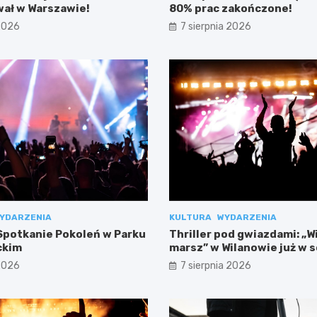
ał w Warszawie!
80% prac zakończone!
 2026
7 sierpnia 2026
YDARZENIA
KULTURA
WYDARZENIA
potkanie Pokoleń w Parku
Thriller pod gwiazdami: „W
ckim
marsz” w Wilanowie już w 
 2026
7 sierpnia 2026