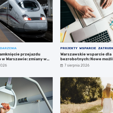
DARZENIA
PROJEKTY
WSPARCIE
ZATRUDN
amknięcie przejazdu
Warszawskie wsparcie dla
 w Warszawie: zmiany w
bezrobotnych: Nowe możli
ieszkańców
projektem FEM III
 2026
7 sierpnia 2026