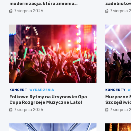
modernizacja, która zmienia
zadebiutow
wszystko
7 sierpnia 2026
7 sierpnia
KONCERT
WYDARZENIA
KONCERTY
W
Folkowe Rytmy na Ursynowie: Opa
Muzyczne S
Cupa Rozgrzeje Muzyczne Lato!
Szczęśliwi
7 sierpnia 2026
7 sierpnia