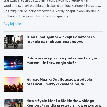
Warszawa, tętniąca życiem stolica Polski, oferuje w ten
weekend szeroki wachlarz atrakcji dla mieszkańców i turystów.
Bez względu na zainteresowania, każdy znajdzie coś dla siebie.
Od koncertów, przez tematyczne spacery,…
Czytaj dalej
Młodzi policjanci w akcji: Bohaterska
reakcja na niebezpieczeństwo
Człowiek w śpiączce pod cmentarnym
murem – interwencja służb
WarszeMuzik: Jubileuszowa edycja
festiwalu muzyki kameralnej w
Warszawie
Nowe życie Mostu Siekierkowskiego:
Remont tras dla pieszych i rowerzystów