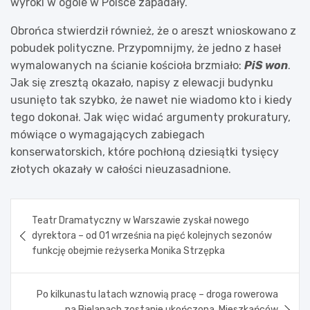
wyroki w ogóle w Polsce zapadały.
Obrońca stwierdził również, że o areszt wnioskowano z
pobudek polityczne. Przypomnijmy, że jedno z haseł
wymalowanych na ścianie kościoła brzmiało:
PiS won
.
Jak się zresztą okazało, napisy z elewacji budynku
usunięto tak szybko, że nawet nie wiadomo kto i kiedy
tego dokonał. Jak więc widać argumenty prokuratury,
mówiące o wymagających zabiegach
konserwatorskich, które pochłoną dziesiątki tysięcy
złotych okazały w całości nieuzasadnione.
Nawigacja
Teatr Dramatyczny w Warszawie zyskał nowego
wpisu
dyrektora – od 01 września na pięć kolejnych sezonów
funkcję obejmie reżyserka Monika Strzępka
Po kilkunastu latach wznowią pracę – droga rowerowa
na Bielanach zostanie ukończona. Mieszkańców