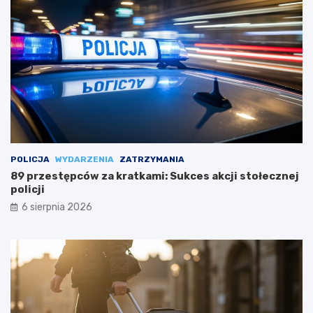
POLICJA
WYDARZENIA
ZATRZYMANIA
89 przestępców za kratkami: Sukces akcji stołecznej
policji
6 sierpnia 2026