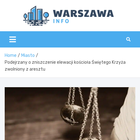
Skip
to
content
Wars
Home
Miasto
Podejrzany o zniszczenie elewacji kościoła Świętego Krzyża
zwolniony z aresztu