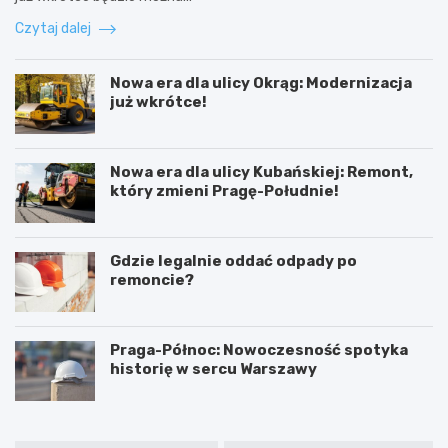
Czytaj dalej
Nowa era dla ulicy Okrąg: Modernizacja
już wkrótce!
Nowa era dla ulicy Kubańskiej: Remont,
który zmieni Pragę-Południe!
Gdzie legalnie oddać odpady po
remoncie?
Praga-Północ: Nowoczesność spotyka
historię w sercu Warszawy