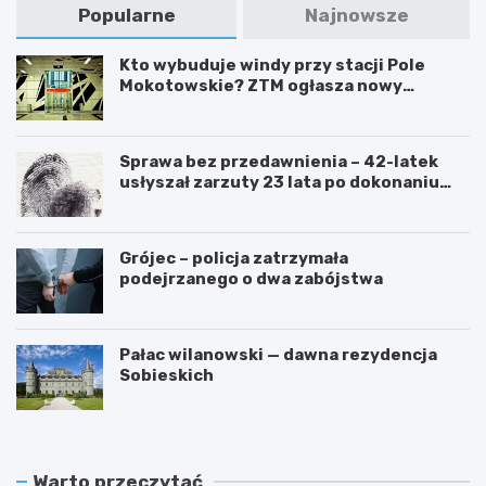
Popularne
Najnowsze
Kto wybuduje windy przy stacji Pole
Mokotowskie? ZTM ogłasza nowy
przetarg
Sprawa bez przedawnienia – 42-latek
usłyszał zarzuty 23 lata po dokonaniu
przestępstwa
Grójec – policja zatrzymała
podejrzanego o dwa zabójstwa
Pałac wilanowski — dawna rezydencja
Sobieskich
Warto przeczytać