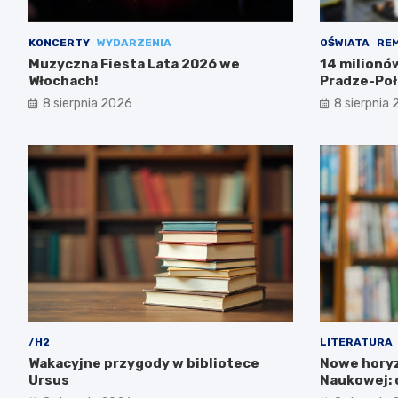
KONCERTY
WYDARZENIA
OŚWIATA
RE
Muzyczna Fiesta Lata 2026 we
14 milionó
Włochach!
Pradze-Poł
8 sierpnia 2026
8 sierpnia
/H2
LITERATURA
Wakacyjne przygody w bibliotece
Nowe horyz
Ursus
Naukowej: o
zachwycą!