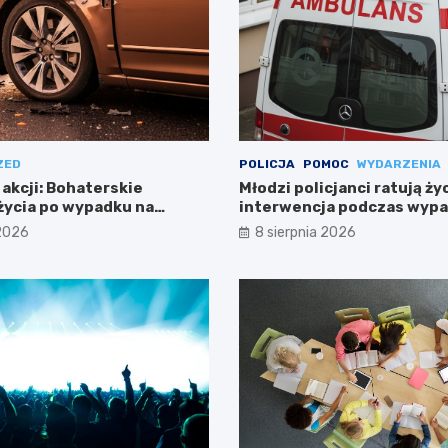
ZED
POLICJA
POMOC
WYDARZENIA
 akcji: Bohaterskie
Młodzi policjanci ratują ży
życia po wypadku na
interwencja podczas wyp
Warszawie
 2026
8 sierpnia 2026