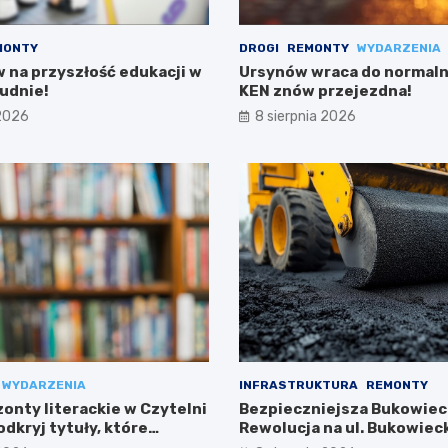
MONTY
DROGI
REMONTY
WYDARZENIA
w na przyszłość edukacji w
Ursynów wraca do normalno
udnie!
KEN znów przejezdna!
 2026
8 sierpnia 2026
WYDARZENIA
INFRASTRUKTURA
REMONTY
onty literackie w Czytelni
Bezpieczniejsza Bukowiec
dkryj tytuły, które
Rewolucja na ul. Bukowieck
Targówku