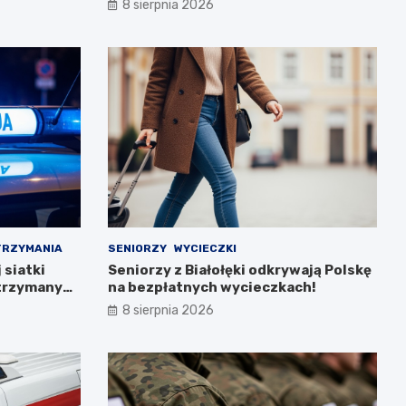
8 sierpnia 2026
TRZYMANIA
SENIORZY
WYCIECZKI
siatki
Seniorzy z Białołęki odkrywają Polskę
atrzymanych
na bezpłatnych wycieczkach!
8 sierpnia 2026