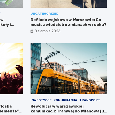
T
UNCATEGORIZED
 w
Defilada wojskowa w Warszawie: Co
koły i
musisz wiedzieć o zmianach w ruchu?
8 sierpnia 2026
INWESTYCJE
KOMUNIKACJA
TRANSPORT
włoska
Rewolucja w warszawskiej
llemente”
komunikacji: Tramwaj do Wilanowa już