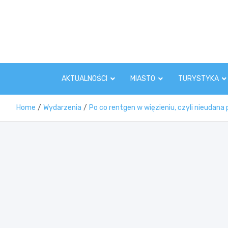
Skip
to
content
AKTUALNOŚCI
MIASTO
TURYSTYKA
Home
Wydarzenia
Po co rentgen w więzieniu, czyli nieudan