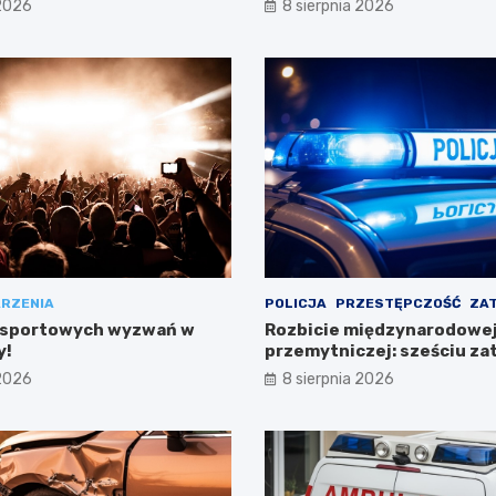
 2026
8 sierpnia 2026
RZENIA
POLICJA
PRZESTĘPCZOŚĆ
ZA
 sportowych wyzwań w
Rozbicie międzynarodowej 
y!
przemytniczej: sześciu z
w Polsce
 2026
8 sierpnia 2026