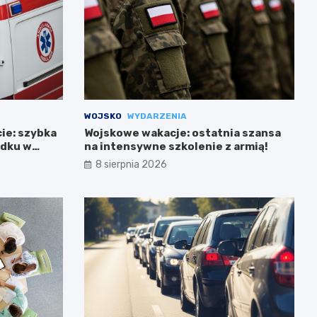
WOJSKO
WYDARZENIA
cie: szybka
Wojskowe wakacje: ostatnia szansa
adku w
na intensywne szkolenie z armią!
8 sierpnia 2026