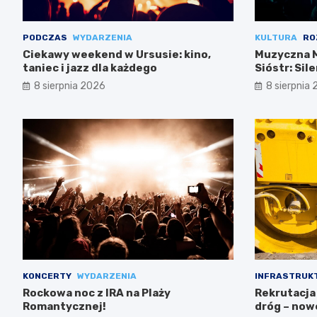
PODCZAS
WYDARZENIA
KULTURA
RO
Ciekawy weekend w Ursusie: kino,
Muzyczna M
taniec i jazz dla każdego
Sióstr: Sil
8 sierpnia 2026
8 sierpnia
KONCERTY
WYDARZENIA
INFRASTRUK
Rockowa noc z IRA na Plaży
Rekrutacja
Romantycznej!
dróg – now