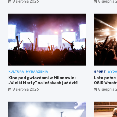
8 sierpnia 2026
8 sierpnia
KULTURA
WYDARZENIA
SPORT
WYDA
Kino pod gwiazdami w Wilanowie:
Lato pełne
„Wielki Marty” na leżakach już dziś!
OSiR Włoch
8 sierpnia 2026
8 sierpnia