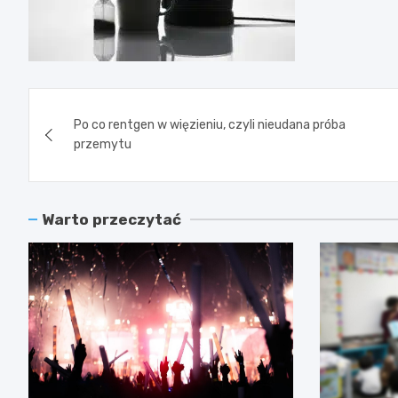
Nawigacja
Po co rentgen w więzieniu, czyli nieudana próba
wpisu
przemytu
Warto przeczytać