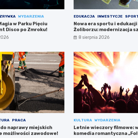
ZRYWKA
WYDARZENIA
EDUKACJA
INWESTYCJE
SPOR
agia w Parku Pięciu
Nowa era sportu i edukacji
ent Disco po Zmroku!
Żoliborzu: modernizacja sz
boiska
 2026
8 sierpnia 2026
TURA
PRACA
KULTURA
WYDARZENIA
 do naprawy miejskich
Letnie wieczory filmowe: 
e możliwości zawodowe!
komedia romantyczna „Fo