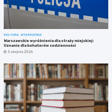
KULTURA
WYDARZENIA
Warszawskie wyróżnienia dla straży miejskiej:
Uznanie dla bohaterów codzienności
5 sierpnia 2026