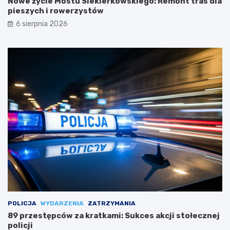
Nowe życie Mostu Siekierkowskiego: Remont tras dla
pieszych i rowerzystów
6 sierpnia 2026
POLICJA
WYDARZENIA
ZATRZYMANIA
89 przestępców za kratkami: Sukces akcji stołecznej
policji