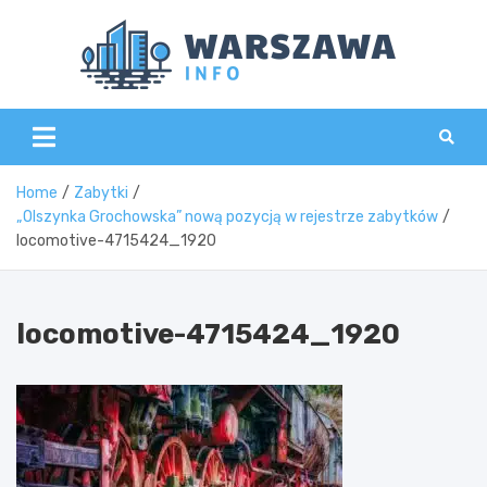
Skip
to
content
Wars
Home
Zabytki
„Olszynka Grochowska” nową pozycją w rejestrze zabytków
locomotive-4715424_1920
locomotive-4715424_1920