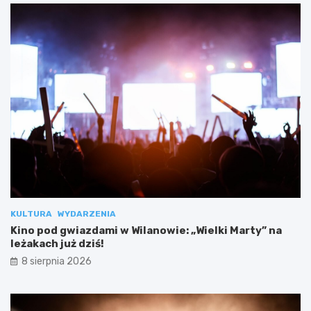
KULTURA
WYDARZENIA
Kino pod gwiazdami w Wilanowie: „Wielki Marty” na
leżakach już dziś!
8 sierpnia 2026