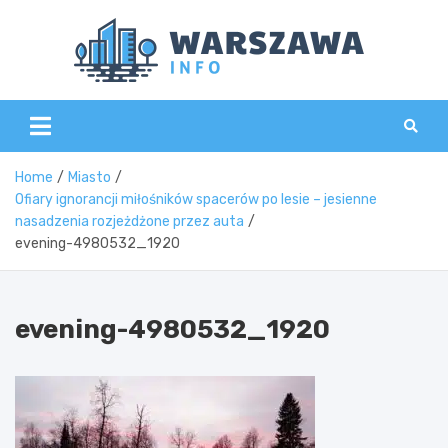
Skip
to
content
Wars
Home
Miasto
Ofiary ignorancji miłośników spacerów po lesie – jesienne
nasadzenia rozjeżdżone przez auta
evening-4980532_1920
evening-4980532_1920