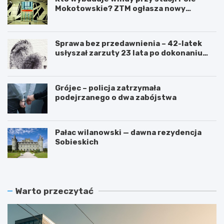
Mokotowskie? ZTM ogłasza nowy
przetarg
Sprawa bez przedawnienia – 42-latek
usłyszał zarzuty 23 lata po dokonaniu
przestępstwa
Grójec – policja zatrzymała
podejrzanego o dwa zabójstwa
Pałac wilanowski — dawna rezydencja
Sobieskich
Warto przeczytać