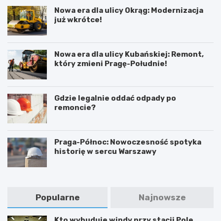
Nowa era dla ulicy Okrąg: Modernizacja
już wkrótce!
Nowa era dla ulicy Kubańskiej: Remont,
który zmieni Pragę-Południe!
Gdzie legalnie oddać odpady po
remoncie?
Praga-Północ: Nowoczesność spotyka
historię w sercu Warszawy
Popularne
Najnowsze
Kto wybuduje windy przy stacji Pole