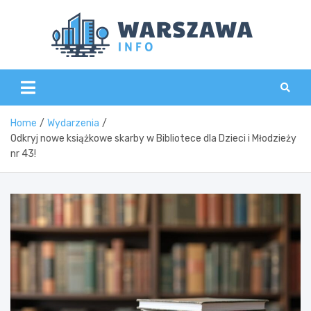
Skip
to
content
Wars
Home
Wydarzenia
Odkryj nowe książkowe skarby w Bibliotece dla Dzieci i Młodzieży
nr 43!