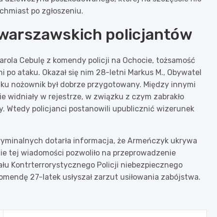
ychmiast po zgłoszeniu.
warszawskich policjantów
arola Cebulę z komendy policji na Ochocie, tożsamość
po ataku. Okazał się nim 28-letni Markus M., Obywatel
taku nożownik był dobrze przygotowany. Między innymi
nie widniały w rejestrze, w związku z czym zabrakło
 Wtedy policjanci postanowili upublicznić wizerunek
ryminalnych dotarła informacja, że Armeńczyk ukrywa
nie tej wiadomości pozwoliło na przeprowadzenie
ału Kontrterrorystycznego Policji niebezpiecznego
omendę 27-latek usłyszał zarzut usiłowania zabójstwa.