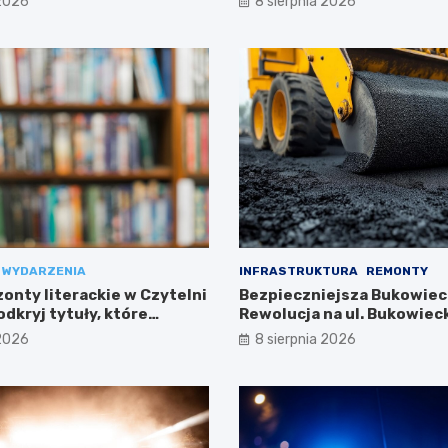
 2026
8 sierpnia 2026
WYDARZENIA
INFRASTRUKTURA
REMONTY
onty literackie w Czytelni
Bezpieczniejsza Bukowiec
dkryj tytuły, które
Rewolucja na ul. Bukowieck
Targówku
 2026
8 sierpnia 2026