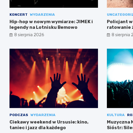
KONCERT
WYDARZENIA
UNCATEGORI
Hip-hop w nowym wymiarze: JIMEK i
Policjant w
legendy na Lotnisku Bemowo
ratowanie 
Mokotowie
8 sierpnia 2026
8 sierpnia
PODCZAS
WYDARZENIA
KULTURA
RO
Ciekawy weekend w Ursusie: kino,
Muzyczna M
taniec i jazz dla każdego
Sióstr: Sil