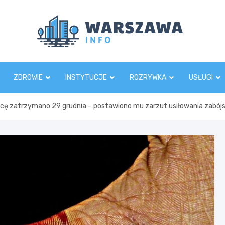
Wars
ZDROWIE
INSTYTUCJE
ROZRYWKA
USŁUGI
wcę zatrzymano 29 grudnia – postawiono mu zarzut usiłowania zabój