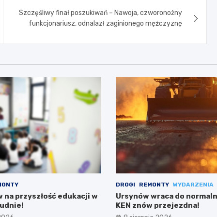
Szczęśliwy finał poszukiwań – Nawoja, czworonożny
funkcjonariusz, odnalazł zaginionego mężczyznę
MONTY
DROGI
REMONTY
WYDARZENIA
w na przyszłość edukacji w
Ursynów wraca do normalno
udnie!
KEN znów przejezdna!