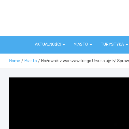
Skip
to
content
AKTUALNOŚCI
MIASTO
TURYSTYKA
Home
Miasto
Nożownik z warszawskiego Ursusa ujęty! Spra