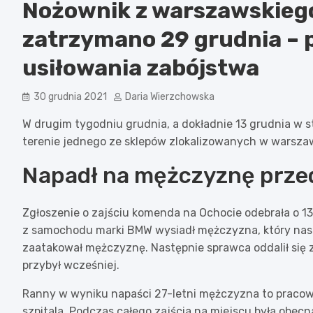
Nożownik z warszawskiego
zatrzymano 29 grudnia – 
usiłowania zabójstwa
30 grudnia 2021
Daria Wierzchowska
W drugim tygodniu grudnia, a dokładnie 13 grudnia w s
terenie jednego ze sklepów zlokalizowanych w warszaw
Napadł na mężczyznę prze
Zgłoszenie o zajściu komenda na Ochocie odebrała o 13 
z samochodu marki BMW wysiadł mężczyzna, który nastę
zaatakował mężczyznę. Następnie sprawca oddalił się
przybył wcześniej.
Ranny w wyniku napaści 27-letni mężczyzna to pracowni
szpitala. Podczas całego zajścia na miejscu była obec