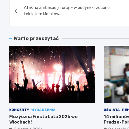
Nawigacja
Atak na ambasadę Turcji – w budynek rzucono
wpisu
koktajlem Mołotowa
Warto przeczytać
KONCERTY
WYDARZENIA
OŚWIATA
RE
Muzyczna Fiesta Lata 2026 we
14 milionó
Włochach!
Pradze-Poł