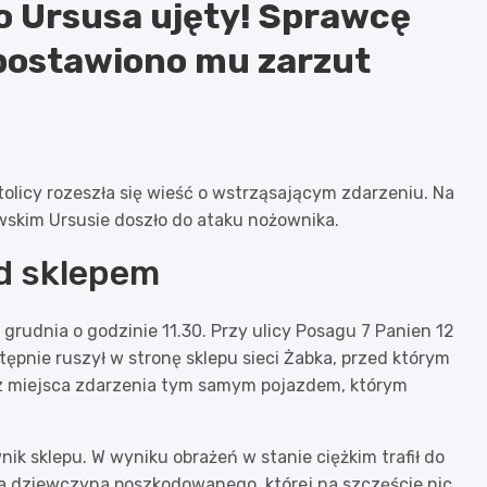
 Ursusa ujęty! Sprawcę
postawiono mu zarzut
tolicy rozeszła się wieść o wstrząsającym zdarzeniu. Na
skim Ursusie doszło do ataku nożownika.
d sklepem
grudnia o godzinie 11.30. Przy ulicy Posagu 7 Panien 12
pnie ruszył w stronę sklepu sieci Żabka, przed którym
 z miejsca zdarzenia tym samym pojazdem, którym
k sklepu. W wyniku obrażeń w stanie ciężkim trafił do
na dziewczyna poszkodowanego, której na szczęście nic