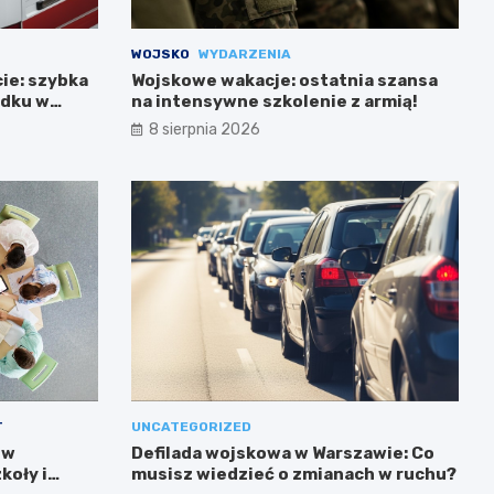
WOJSKO
WYDARZENIA
cie: szybka
Wojskowe wakacje: ostatnia szansa
adku w
na intensywne szkolenie z armią!
8 sierpnia 2026
T
UNCATEGORIZED
 w
Defilada wojskowa w Warszawie: Co
koły i
musisz wiedzieć o zmianach w ruchu?