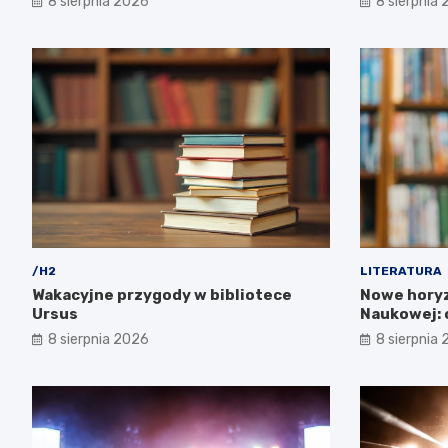
8 sierpnia 2026
8 sierpnia
/H2
LITERATURA
Wakacyjne przygody w bibliotece
Nowe horyz
Ursus
Naukowej: o
zachwycą!
8 sierpnia 2026
8 sierpnia