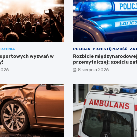
RZENIA
POLICJA
PRZESTĘPCZOŚĆ
ZA
 sportowych wyzwań w
Rozbicie międzynarodowej 
y!
przemytniczej: sześciu z
w Polsce
 2026
8 sierpnia 2026