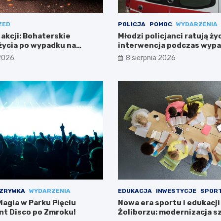
ZED
POLICJA
POMOC
WYDARZENIA
 akcji: Bohaterskie
Młodzi policjanci ratują ży
życia po wypadku na
interwencja podczas wyp
Warszawie
 2026
8 sierpnia 2026
ZRYWKA
WYDARZENIA
EDUKACJA
INWESTYCJE
SPOR
agia w Parku Pięciu
Nowa era sportu i edukacji
ent Disco po Zmroku!
Żoliborzu: modernizacja sz