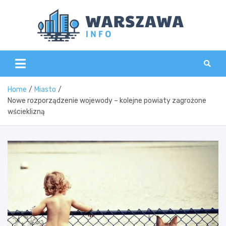
Skip
to
content
Wars
Home
Miasto
Nowe rozporządzenie wojewody – kolejne powiaty zagrożone
wścieklizną