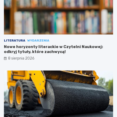
LITERATURA
WYDARZENIA
Nowe horyzonty literackie w Czytelni Naukowej:
odkryj tytuły, które zachwycą!
8 sierpnia 2026