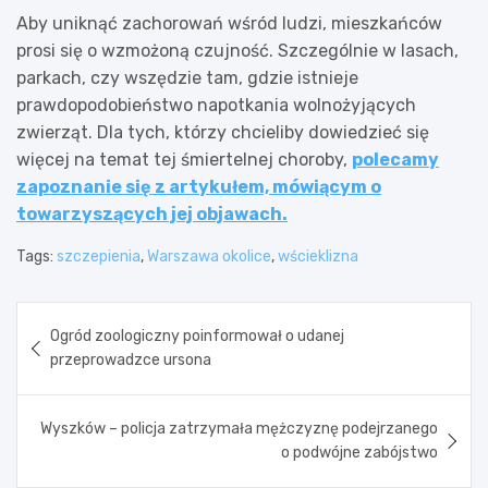
Aby uniknąć zachorowań wśród ludzi, mieszkańców
prosi się o wzmożoną czujność. Szczególnie w lasach,
parkach, czy wszędzie tam, gdzie istnieje
prawdopodobieństwo napotkania wolnożyjących
zwierząt. Dla tych, którzy chcieliby dowiedzieć się
więcej na temat tej śmiertelnej choroby,
polecamy
zapoznanie się z artykułem, mówiącym o
towarzyszących jej objawach.
Tags:
szczepienia
,
Warszawa okolice
,
wścieklizna
Nawigacja
Ogród zoologiczny poinformował o udanej
wpisu
przeprowadzce ursona
Wyszków – policja zatrzymała mężczyznę podejrzanego
o podwójne zabójstwo