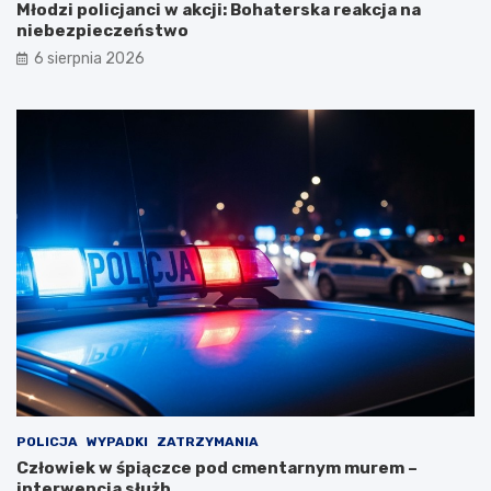
Młodzi policjanci w akcji: Bohaterska reakcja na
niebezpieczeństwo
6 sierpnia 2026
POLICJA
WYPADKI
ZATRZYMANIA
Człowiek w śpiączce pod cmentarnym murem –
interwencja służb