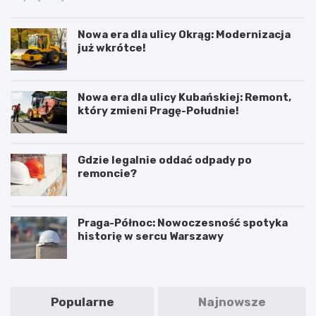
Nowa era dla ulicy Okrąg: Modernizacja
już wkrótce!
Nowa era dla ulicy Kubańskiej: Remont,
który zmieni Pragę-Południe!
Gdzie legalnie oddać odpady po
remoncie?
Praga-Północ: Nowoczesność spotyka
historię w sercu Warszawy
Popularne
Najnowsze