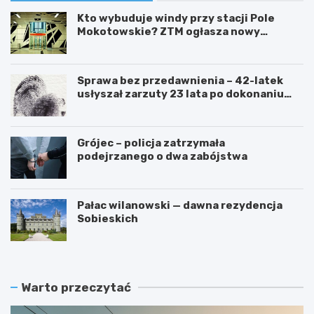
Kto wybuduje windy przy stacji Pole
Mokotowskie? ZTM ogłasza nowy
przetarg
Sprawa bez przedawnienia – 42-latek
usłyszał zarzuty 23 lata po dokonaniu
przestępstwa
Grójec – policja zatrzymała
podejrzanego o dwa zabójstwa
Pałac wilanowski — dawna rezydencja
Sobieskich
Warto przeczytać