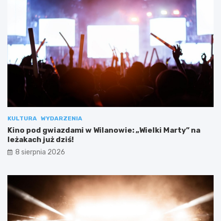
KULTURA
WYDARZENIA
Kino pod gwiazdami w Wilanowie: „Wielki Marty” na
leżakach już dziś!
8 sierpnia 2026