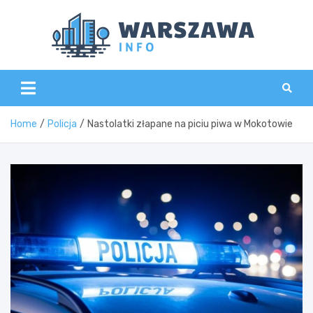
Skip
to
content
Wars
Home
Policja
Nastolatki złapane na piciu piwa w Mokotowie