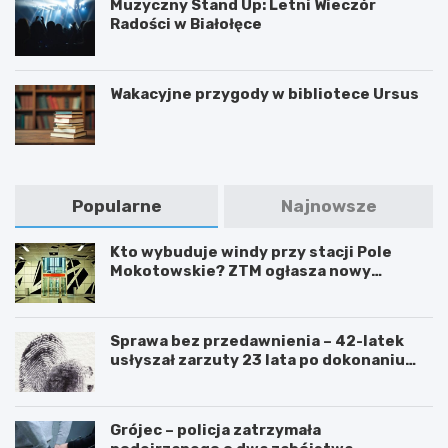
Muzyczny Stand Up: Letni Wieczór
Radości w Białołęce
Wakacyjne przygody w bibliotece Ursus
Popularne
Najnowsze
Kto wybuduje windy przy stacji Pole
Mokotowskie? ZTM ogłasza nowy
przetarg
Sprawa bez przedawnienia – 42-latek
usłyszał zarzuty 23 lata po dokonaniu
przestępstwa
Grójec – policja zatrzymała