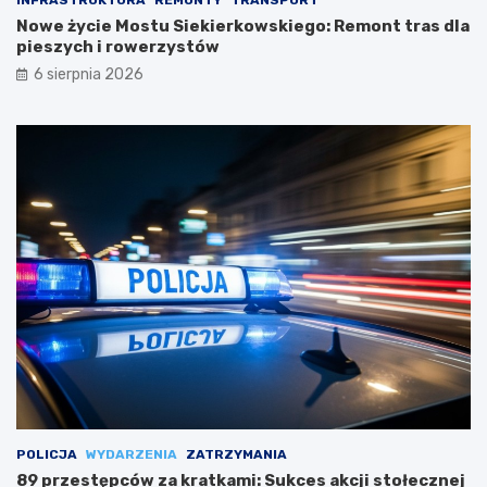
INFRASTRUKTURA
REMONTY
TRANSPORT
Nowe życie Mostu Siekierkowskiego: Remont tras dla
pieszych i rowerzystów
6 sierpnia 2026
POLICJA
WYDARZENIA
ZATRZYMANIA
89 przestępców za kratkami: Sukces akcji stołecznej