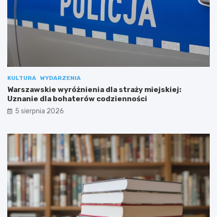
KULTURA
WYDARZENIA
Warszawskie wyróżnienia dla straży miejskiej:
Uznanie dla bohaterów codzienności
5 sierpnia 2026