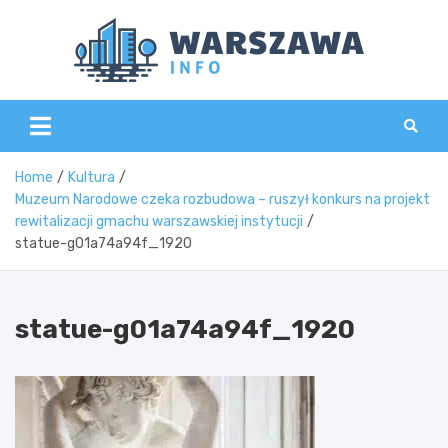
Skip
to
content
Wars
Home
Kultura
Muzeum Narodowe czeka rozbudowa – ruszył konkurs na projekt
rewitalizacji gmachu warszawskiej instytucji
statue-g01a74a94f_1920
statue-g01a74a94f_1920