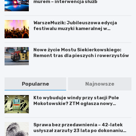
murem – interwencja służb
WarszeMuzik: Jubileuszowa edycja
festiwalu muzyki kameralnej w
Warszawie
Nowe życie Mostu Siekierkowskiego:
Remont tras dla pieszych i rowerzystów
Popularne
Najnowsze
Kto wybuduje windy przy stacji Pole
Mokotowskie? ZTM ogłasza nowy
przetarg
Sprawa bez przedawnienia – 42-latek
usłyszał zarzuty 23 lata po dokonaniu