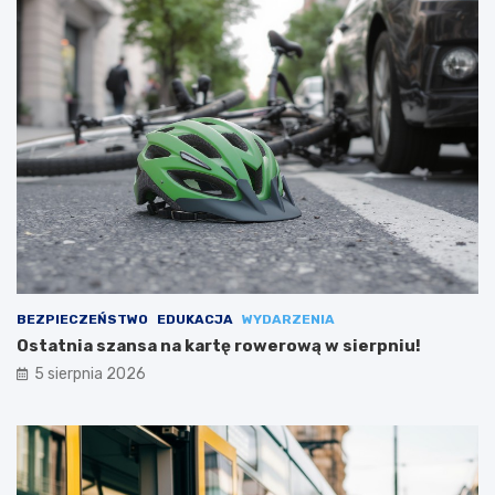
BEZPIECZEŃSTWO
EDUKACJA
WYDARZENIA
Ostatnia szansa na kartę rowerową w sierpniu!
5 sierpnia 2026