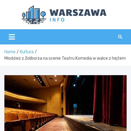
Skip
to
content
Wars
Home
Kultura
Młodzież z Żoliborza na scenie Teatru Komedia w walce z hejtem