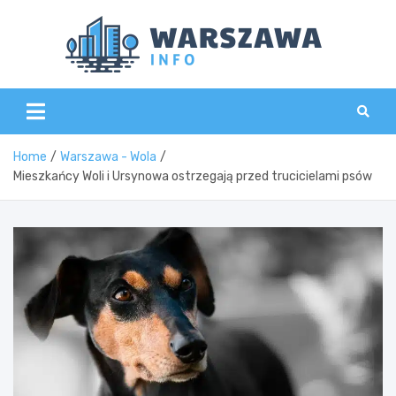
Skip
to
content
Wars
Home
Warszawa - Wola
Mieszkańcy Woli i Ursynowa ostrzegają przed trucicielami psów