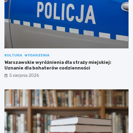
KULTURA
WYDARZENIA
Warszawskie wyróżnienia dla straży miejskiej:
Uznanie dla bohaterów codzienności
5 sierpnia 2026