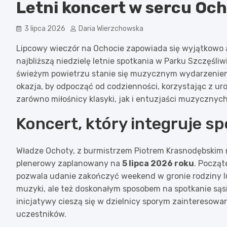
Letni koncert w sercu Och
3 lipca 2026
Daria Wierzchowska
Lipcowy wieczór na Ochocie zapowiada się wyjątkowo at
najbliższą niedzielę letnie spotkania w Parku Szczęśl
świeżym powietrzu stanie się muzycznym wydarzeniem 
okazja, by odpocząć od codzienności, korzystając z ur
zarówno miłośnicy klasyki, jak i entuzjaści muzycznyc
Koncert, który integruje s
Władze Ochoty, z burmistrzem Piotrem Krasnodębskim 
plenerowy zaplanowany na
5 lipca 2026 roku
. Począ
pozwala udanie zakończyć weekend w gronie rodziny lu
muzyki, ale też doskonałym sposobem na spotkanie sąs
inicjatywy cieszą się w dzielnicy sporym zainteresowa
uczestników.