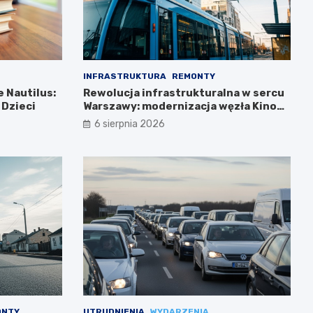
INFRASTRUKTURA
REMONTY
 Nautilus:
Rewolucja infrastrukturalna w sercu
 Dzieci
Warszawy: modernizacja węzła Kino
Femina
6 sierpnia 2026
ONTY
UTRUDNIENIA
WYDARZENIA