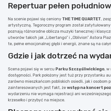
Repertuar pełen południo
Na scenie pojawi się ceniony
THE TIME QUARTET
, zes
artystyczną. Tegoroczny program został zatytułowany „
poznają różnorodne oblicza muzyki tanecznej i klasycz
utworów takich jak „Libertango” i „Oblivion” Astora Pia
te, pełne emocjonalnej głębi i energii, znane są na cały
Gdzie i jak dotrzeć na wyda
Scena pojawi się w sercu
Parku Szczęśliwickiego
, w
dostępności. Park położony jest tuż przy przystanku a
zarówno mieszkańcom pobliskich osiedli, jak i osobom
zainteresowanych jest fakt, że
wstęp na koncert poz
wydarzeniu nie wymaga rejestracji ani wcześniejszego 
krzesełko i przybyć na miejsce.