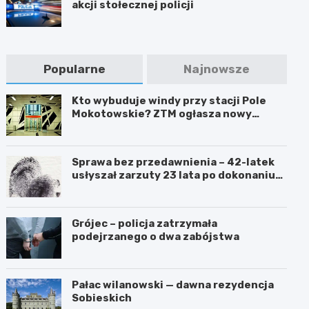
akcji stołecznej policji
Popularne
Najnowsze
Kto wybuduje windy przy stacji Pole
Mokotowskie? ZTM ogłasza nowy
przetarg
Sprawa bez przedawnienia – 42-latek
usłyszał zarzuty 23 lata po dokonaniu
przestępstwa
Grójec – policja zatrzymała
podejrzanego o dwa zabójstwa
Pałac wilanowski — dawna rezydencja
Sobieskich