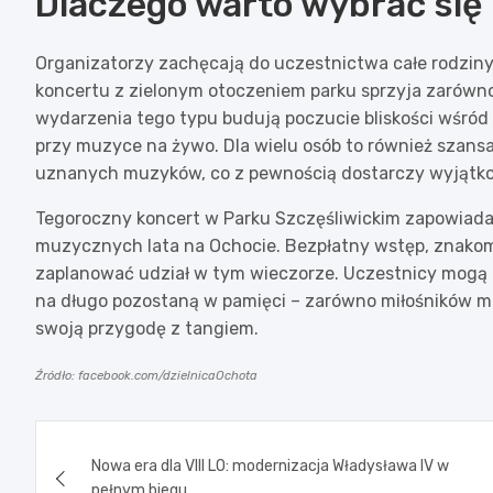
Dlaczego warto wybrać się
Organizatorzy zachęcają do uczestnictwa całe rodziny
koncertu z zielonym otoczeniem parku sprzyja zarówno
wydarzenia tego typu budują poczucie bliskości wśró
przy muzyce na żywo. Dla wielu osób to również szans
uznanych muzyków, co z pewnością dostarczy wyjątk
Tegoroczny koncert w Parku Szczęśliwickim zapowiada
muzycznych lata na Ochocie. Bezpłatny wstęp, znakom
zaplanować udział w tym wieczorze. Uczestnicy mogą 
na długo pozostaną w pamięci – zarówno miłośników muz
swoją przygodę z tangiem.
Źródło: facebook.com/dzielnicaOchota
Nawigacja
Nowa era dla VIII LO: modernizacja Władysława IV w
wpisu
pełnym biegu