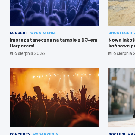
KONCERT
WYDARZENIA
UNCATEGORI
Impreza taneczna na tarasie z DJ-em
Nowa jakość
Harperem!
końcowe pr
6 sierpnia 2026
6 sierpnia
KONCERTY
WYDARZENIA
NOCLEGI
WA