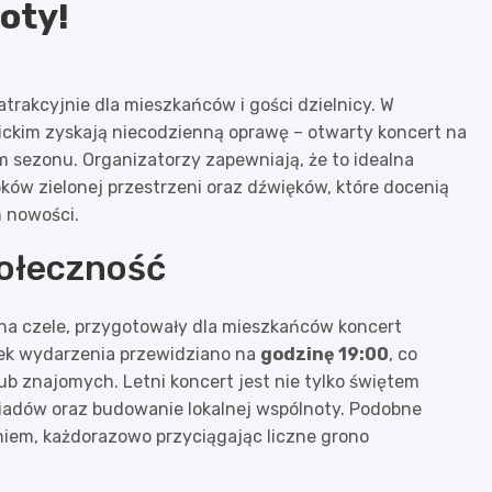
oty!
rakcyjnie dla mieszkańców i gości dzielnicy. W
iwickim zyskają niecodzienną oprawę – otwarty koncert na
sezonu. Organizatorzy zapewniają, że to idealna
oków zielonej przestrzeni oraz dźwięków, które docenią
h nowości.
połeczność
na czele, przygotowały dla mieszkańców koncert
tek wydarzenia przewidziano na
godzinę 19:00
, co
b znajomych. Letni koncert jest nie tylko świętem
iadów oraz budowanie lokalnej wspólnoty. Podobne
niem, każdorazowo przyciągając liczne grono