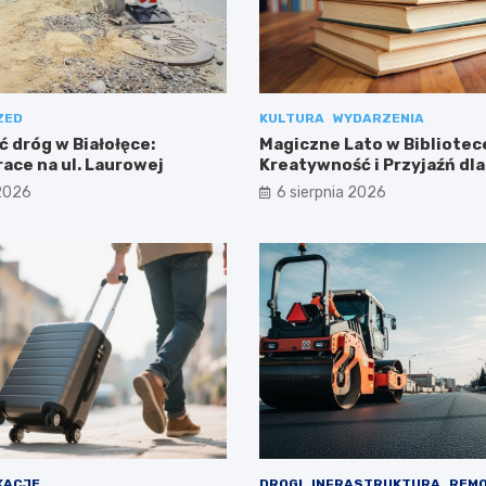
ZED
KULTURA
WYDARZENIA
 dróg w Białołęce:
Magiczne Lato w Bibliotece
ace na ul. Laurowej
Kreatywność i Przyjaźń dla
 2026
6 sierpnia 2026
KACJE
DROGI
INFRASTRUKTURA
REM