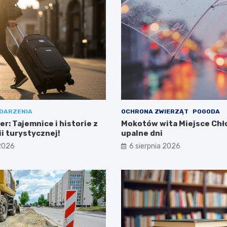
DARZENIA
OCHRONA ZWIERZĄT
POGODA
r: Tajemnice i historie z
Mokotów wita Miejsce Chł
nii turystycznej!
upalne dni
 2026
6 sierpnia 2026