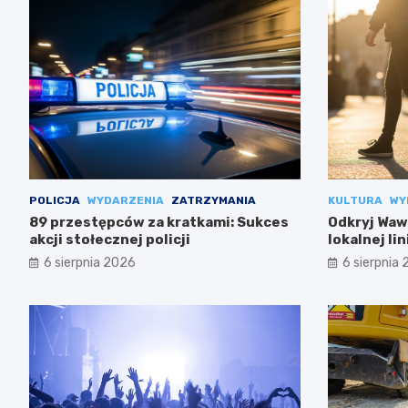
POLICJA
WYDARZENIA
ZATRZYMANIA
KULTURA
WY
89 przestępców za kratkami: Sukces
Odkryj Wawe
akcji stołecznej policji
lokalnej li
6 sierpnia 2026
6 sierpnia