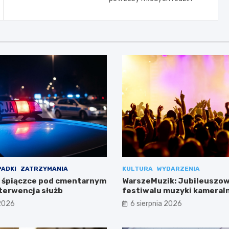
ADKI
ZATRZYMANIA
KULTURA
WYDARZENIA
 śpiączce pod cmentarnym
WarszeMuzik: Jubileuszow
terwencja służb
festiwalu muzyki kameral
Warszawie
 2026
6 sierpnia 2026