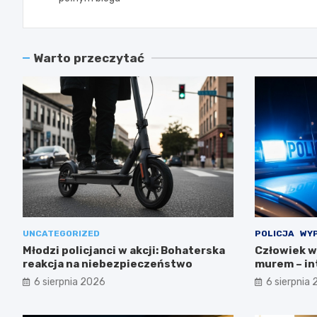
Warto przeczytać
UNCATEGORIZED
POLICJA
WYP
Młodzi policjanci w akcji: Bohaterska
Człowiek w
reakcja na niebezpieczeństwo
murem – in
6 sierpnia 2026
6 sierpnia