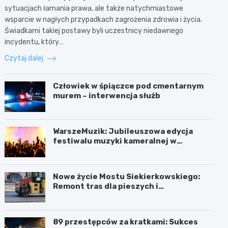
sytuacjach łamania prawa, ale także natychmiastowe
wsparcie w nagłych przypadkach zagrożenia zdrowia i życia.
Świadkami takiej postawy byli uczestnicy niedawnego
incydentu, który…
Czytaj dalej
Człowiek w śpiączce pod cmentarnym
murem – interwencja służb
WarszeMuzik: Jubileuszowa edycja
festiwalu muzyki kameralnej w
Warszawie
Nowe życie Mostu Siekierkowskiego:
Remont tras dla pieszych i
rowerzystów
89 przestępców za kratkami: Sukces