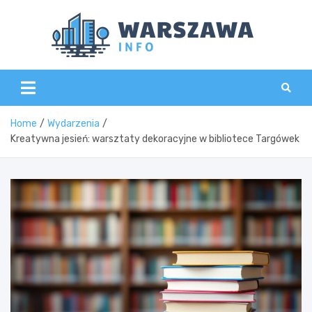
Skip
to
content
Wars
Home
Wydarzenia
Kreatywna jesień: warsztaty dekoracyjne w bibliotece Targówek