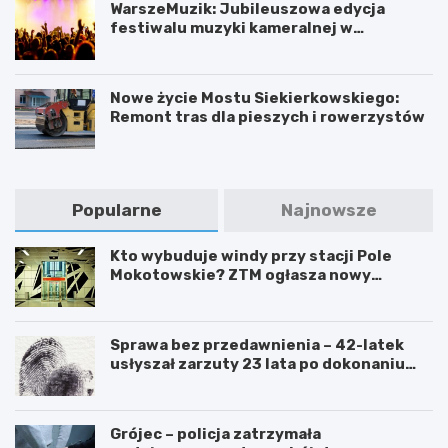
WarszeMuzik: Jubileuszowa edycja
festiwalu muzyki kameralnej w
Warszawie
Nowe życie Mostu Siekierkowskiego:
Remont tras dla pieszych i rowerzystów
Popularne
Najnowsze
Kto wybuduje windy przy stacji Pole
Mokotowskie? ZTM ogłasza nowy
przetarg
Sprawa bez przedawnienia – 42-latek
usłyszał zarzuty 23 lata po dokonaniu
przestępstwa
Grójec – policja zatrzymała