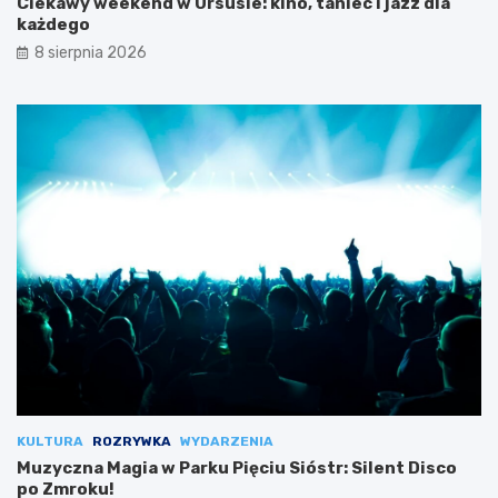
Ciekawy weekend w Ursusie: kino, taniec i jazz dla
każdego
8 sierpnia 2026
KULTURA
ROZRYWKA
WYDARZENIA
Muzyczna Magia w Parku Pięciu Sióstr: Silent Disco
po Zmroku!