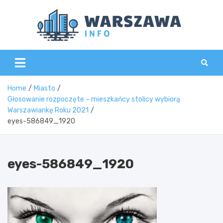
Skip
to
content
Wars
Home
Miasto
Głosowanie rozpoczęte – mieszkańcy stolicy wybiorą
Warszawiankę Roku 2021
eyes-586849_1920
eyes-586849_1920