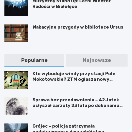
Muzyczny Stand Up: Letni Wieczór
Radości w Białołęce
Wakacyjne przygody w bibliotece Ursus
Popularne
Najnowsze
Kto wybuduje windy przy stacji Pole
Mokotowskie? ZTM ogłasza nowy
przetarg
Sprawa bez przedawnienia – 42-latek
usłyszał zarzuty 23 lata po dokonaniu
przestępstwa
Grójec – policja zatrzymała
podejrzanego o dwa zabójstwa