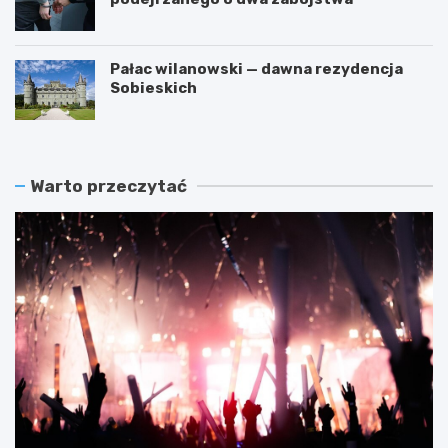
Pałac wilanowski — dawna rezydencja
Sobieskich
Warto przeczytać