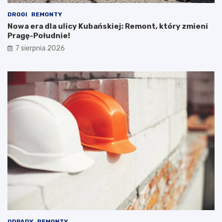
DROGI
REMONTY
Nowa era dla ulicy Kubańskiej: Remont, który zmieni
Pragę-Południe!
7 sierpnia 2026
ODPADY
REMONTY