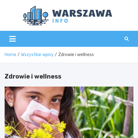
Skip
to
content
Wars
Home
Wszystkie wpisy
Zdrowie i wellness
Zdrowie i wellness