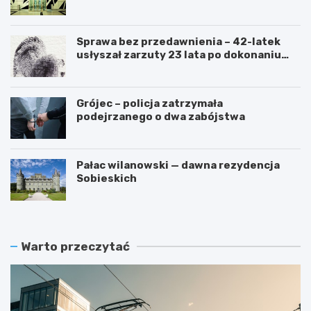
przetarg
Sprawa bez przedawnienia – 42-latek
usłyszał zarzuty 23 lata po dokonaniu
przestępstwa
Grójec – policja zatrzymała
podejrzanego o dwa zabójstwa
Pałac wilanowski — dawna rezydencja
Sobieskich
Warto przeczytać