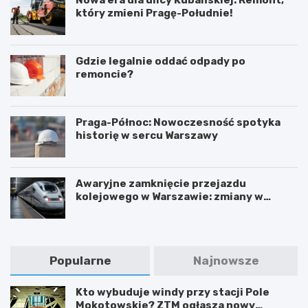
Nowa era dla ulicy Kubańskiej: Remont,
który zmieni Pragę-Południe!
Gdzie legalnie oddać odpady po
remoncie?
Praga-Północ: Nowoczesność spotyka
historię w sercu Warszawy
Awaryjne zamknięcie przejazdu
kolejowego w Warszawie: zmiany w
trasach mieszkańców
Popularne
Najnowsze
Kto wybuduje windy przy stacji Pole
Mokotowskie? ZTM ogłasza nowy