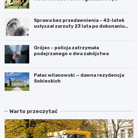
przetarg
Sprawa bez przedawnienia – 42-latek
usłyszał zarzuty 23 lata po dokonaniu
przestępstwa
Grójec – policja zatrzymała
podejrzanego o dwa zabójstwa
Pałac wilanowski — dawna rezydencja
Sobieskich
Warto przeczytać