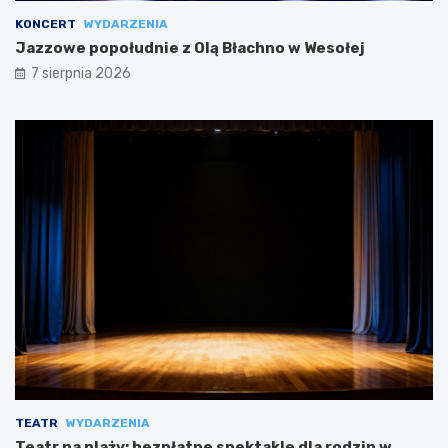
KONCERT
WYDARZENIA
Jazzowe popołudnie z Olą Błachno w Wesołej
7 sierpnia 2026
TEATR
WYDARZENIA
Teatr na plaży: bezpłatne spektakle dla rodzin w